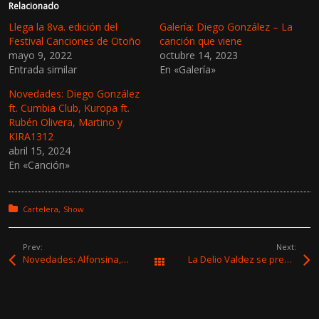
Relacionado
Llega la 8va. edición del
Galería: Diego González – La
Festival Canciones de Otoño
canción que viene
mayo 9, 2022
octubre 14, 2023
Entrada similar
En «Galería»
Novedades: Diego González
ft. Cumbia Club, Kuropa ft.
Rubén Olivera, Martino y
KIRA1312
abril 15, 2024
En «Canción»
Posted in:
Cartelera
Show
Prev:
Next:
Novedades: Alfonsina, Dostrescinco, Julieta Díaz & Diego Presa, Zonno, Ino Guridi y Gonzalo Brancciari
La Delio Valdez se presentará el 18/03 en el Teatro de Verano
Todas las entradas