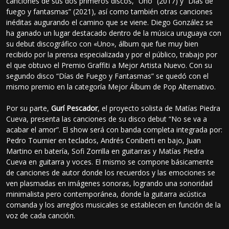
canciones de sus dos primeros discos, “Uno” (2017) y “Días de
fuego y fantasmas” (2021), así como también otras canciones
inéditas augurando el camino que se viene. Diego González se
ha ganado un lugar destacado dentro de la música uruguaya con
su debut discográfico con «Uno», álbum que fue muy bien
recibido por la prensa especializada y por el público, trabajo por
el que obtuvo el Premio Graffiti a Mejor Artista Nuevo. Con su
segundo disco “Días de Fuego y Fantasmas” se quedó con el
mismo premio en la categoría Mejor Álbum de Pop Alternativo.
Por su parte,
Gurí Pescador
, el proyecto solista de Matías Piedra
Cueva, presenta las canciones de su disco debut “No se va a
acabar el amor”. El show será con banda completa integrada por:
Pedro Tournier en teclados, Andrés Coniberti en bajo, Juan
Martino en batería, Sofi Zorrilla en guitarras y Matías Piedra
Cueva en guitarra y voces. El mismo se compone básicamente
de canciones de autor donde los recuerdos y las emociones se
ven plasmadas en imágenes sonoras, logrando una sonoridad
minimalista pero contemporánea, donde la guitarra acústica
comanda y los arreglos musicales se establecen en función de la
voz de cada canción.