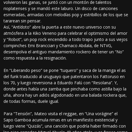
volvieron las ganas, se juntó con un montón de talentos
rioplatenses y se mandó este laburo. Un disco de canciones
esmeradas, armadas con melodías pop y estribillos de los que se
tararean sin pensar.
Así, “Antídoto” abre la puerta a este nuevo universo con su
atmósfera a la Kiko Veneno para celebrar el optimismo del amor
y “Robot”, un pop rock encendido a todo trapo junto a sus viejos
compinches Emi Brancciari y Chamaco Abdala, de NTVG,
desempolva el antiguo mandamiento rockero de tener un “No”
como respuesta a la resignación.
En “Liberando peso” se pone “tuquero” y saca de la manga el as
del funk traducido al uruguayo que patentaron los Fattoruso en
los 70, y luego reversiona a Eduardo Falú con “Resolana”. Y,
donde antes había una zamba que pinchaba como astilla bajo la
uña, ahora hay un adiós algodonado en una balada rockera que,
de todas formas, duele igual.
Para “Tensión”, Mateo visita el reggae, en “Una vorágine” el
Sapo Gamboa acumula rimas en un manifiesto existencial y
luego viene “Quizás”, una canción que podría haber firmado con