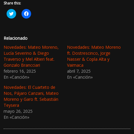
Share this:
H
H
a
a
z
z
c
c
l
l
i
i
c
c
Relacionado
p
p
a
a
Novedades: Mateo Moreno,
Novedades: Mateo Moreno
r
r
a
a
Lucía Severino & Diego
ft. Dostrescinco, Jorge
c
c
Traverso y Mel Altieri feat.
Nasser & Copla Alta y
o
o
m
m
Gonzalo Brancciari
Vaimaca
p
p
febrero 16, 2025
abril 7, 2025
a
a
r
r
En «Canción»
En «Canción»
t
t
i
i
r
r
Novedades: El Cuarteto de
e
e
Nos, Pájaro Canzani, Mateo
n
n
T
F
Moreno y Garo ft. Sebastián
w
a
Teysera
i
c
t
e
mayo 26, 2025
t
b
En «Canción»
e
o
r
o
(
k
S
(
e
S