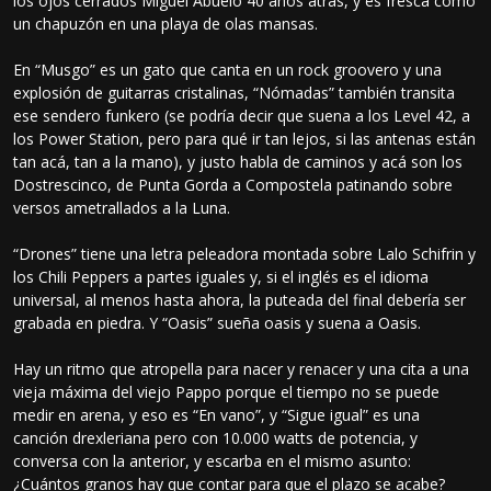
los ojos cerrados Miguel Abuelo 40 años atrás, y es fresca como
un chapuzón en una playa de olas mansas.
En “Musgo” es un gato que canta en un rock groovero y una
explosión de guitarras cristalinas, “Nómadas” también transita
ese sendero funkero (se podría decir que suena a los Level 42, a
los Power Station, pero para qué ir tan lejos, si las antenas están
tan acá, tan a la mano), y justo habla de caminos y acá son los
Dostrescinco, de Punta Gorda a Compostela patinando sobre
versos ametrallados a la Luna.
“Drones” tiene una letra peleadora montada sobre Lalo Schifrin y
los Chili Peppers a partes iguales y, si el inglés es el idioma
universal, al menos hasta ahora, la puteada del final debería ser
grabada en piedra. Y “Oasis” sueña oasis y suena a Oasis.
Hay un ritmo que atropella para nacer y renacer y una cita a una
vieja máxima del viejo Pappo porque el tiempo no se puede
medir en arena, y eso es “En vano”, y “Sigue igual” es una
canción drexleriana pero con 10.000 watts de potencia, y
conversa con la anterior, y escarba en el mismo asunto:
¿Cuántos granos hay que contar para que el plazo se acabe?