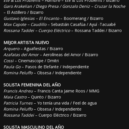
Eté & Los Problems – Hambre
– Eté & Los Problems / Bizarro
Garo Arakelian / Diego Presa / Gonzalo Deniz – Cruzar la Noche
– El Astillero / Bizarro
Gustavo Iglesias – El Encanto
– Boomerang / Bizarro
Max Capote – Caudillo
– Sebastián Casafúa / Ayuí -Tacuabé
Rossana Taddei – Cuerpo Eléctrico
– Rossana Taddei / Bizarro
MEJOR ARTISTA NUEVO
Arquero
– Aguafiestas / Bizarro
Azafatas del Amor
– Aerolíneas del Amor / Bizarro
Cossi
– Cinemascope / Dmitri
Paula Go
– Pasos de Elefante / Independiente
Romina Peluffo
– Obsesa / Independiente
SOLISTA FEMENINA DEL AÑO
Francis Andreu
– Francis Canta Jaime Roos / MMG
Maia Castro
– Quinto / Bizarro
Patricia Turnes
– Yo tenía una vida / Feel de agua
Romina Peluffo
– Obsesa / Independiente
Rossana Taddei
– Cuerpo Eléctrico / Bizarro
SOLISTA MASCULINO DEL AÑO