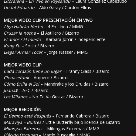
Litoraleña – En Vivo en Paysandú
– Laura González Cabezudo
Un tal Eduardo
– Aldo Garay / Cordón FIlms
MEJOR VIDEO CLIP PRESENTACIÓN EN VIVO
Algo Habrán Hecho
– 4 En Línea / MMG
Cruzar la noche
– El Astillero / Bizarro
El amor / El miedo
– Bárbara Jorcin / Independiente
Kung Fu
– Socio / Bizarro
Llegar Armar Tocar
– Jorge Nasser / MMG
MEJOR VIDEO CLIP
Cada corazón tiene un lugar
– Franny Glass / Bizarro
Clonazefunk
– Arquero / Bizarro
Cómo Brilla el Sol
– Mandrake y los Druidas / Bizarro
Juana$
– AFC / Bizarro
Los Villanos
– No Te Va Gustar / Bizarro
MEJOR REEDICIÓN
El tiempo está después
– Fernando Cabrera / Bizarro
Maraviya – Buitres
/ Little Butterfly bajo licencia de Bizarro
Milongas Extremas
– Milongas Extremas / MMG
Plácido Domingo
– Martín Buscaglia / MMG