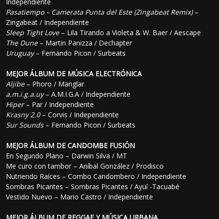
Independiente
Pasatiempo – Camerata Punta del Este (Zingabeat Remix)
–
Zingabeat / Independiente
Sleep Tight Love
– Lila Tirando a Violeta & W. Baer / Aescape
The Dune
– Martin Panizza / Dechapter
Uruguay
– Fernando Picon / Surbeats
MEJOR ÁLBUM DE MÚSICA ELECTRÓNICA
Aljibe
– Phoro / Manglar
a.m.i.g.a.uy
– A.M.I.G.A / Independiente
Hiper
– Par / Independiente
Krasny 2.0
– Corvis / Independiente
Sur Sounds
– Fernando Picon / Surbeats
MEJOR ÁLBUM DE CANDOMBE FUSIÓN
En Segundo Plano – Darwin Silva / MT
Me curo con tambor – Aníbal González / Prodisco
Nutriendo Raíces – Combo Candombero / Independiente
Sombras Picantes – Sombras Picantes / Ayuí -Tacuabé
Vestido Nuevo – Mario Castro / Independiente
MEJOR ÁLBUM DE REGGAE Y MÚSICA URBANA