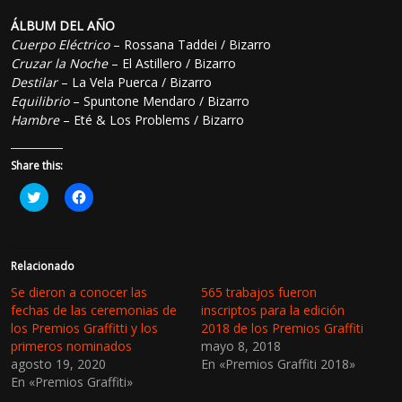
ÁLBUM DEL AÑO
Cuerpo Eléctrico
– Rossana Taddei / Bizarro
Cruzar la Noche
– El Astillero / Bizarro
Destilar
– La Vela Puerca / Bizarro
Equilibrio
– Spuntone Mendaro / Bizarro
Hambre
– Eté & Los Problems / Bizarro
Share this:
H
H
a
a
z
z
c
c
l
l
i
i
c
c
Relacionado
p
p
a
a
Se dieron a conocer las
565 trabajos fueron
r
r
fechas de las ceremonias de
inscriptos para la edición
a
a
c
c
los Premios Graffitti y los
2018 de los Premios Graffiti
o
o
primeros nominados
mayo 8, 2018
m
m
p
p
agosto 19, 2020
En «Premios Graffiti 2018»
a
a
En «Premios Graffiti»
r
r
t
t