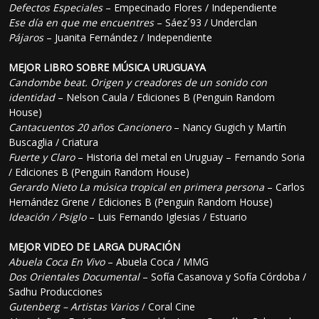
Defectos Especiales
– Empecinado Flores / Independiente
Ese día en que me encuentres
– Sáez´93 / Underclan
Pájaros
– Juanita Fernández / Independiente
MEJOR LIBRO SOBRE MÚSICA URUGUAYA
Candombe beat. Origen y creadores de un sonido con
identidad
– Nelson Caula / Ediciones B (Penguin Random
House)
Cantacuentos 20 años Cancionero
– Nancy Gugich y Martín
Buscaglia / Criatura
Fuerte y Claro
– Historia del metal en Uruguay – Fernando Soria
/ Ediciones B (Penguin Random House)
Gerardo Nieto La música tropical en primera persona
– Carlos
Hernández Grene / Ediciones B (Penguin Random House)
Ideación / Psiglo
– Luis Fernando Iglesias / Estuario
MEJOR VIDEO DE LARGA DURACIÓN
Abuela Coca En Vivo
– Abuela Coca / MMG
Dos Orientales Documental
– Sofía Casanova y Sofía Córdoba /
Sadhu Producciones
Gutenberg – Artistas Varios
/ Coral Cine