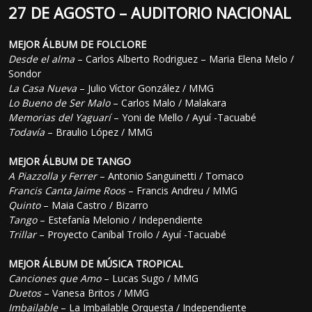
27 DE AGOSTO – AUDITORIO NACIONAL
MEJOR ÁLBUM DE FOLCLORE
Desde el alma
– Carlos Alberto Rodriguez – Maria Elena Melo /
Sondor
La Casa Nueva
– Julio Víctor González / MMG
Lo Bueno de Ser Malo
– Carlos Malo / Malakara
Memorias del Yaguarí
– Yoni de Mello / Ayuí -Tacuabé
Todavía
– Braulio López / MMG
MEJOR ÁLBUM DE TANGO
A Piazzolla y Ferrer
– Antonio Sanguinetti / Tomaco
Francis Canta Jaime Roos
– Francis Andreu / MMG
Quinto
– Maia Castro / Bizarro
Tango
– Estefanía Melonio / Independiente
Trillar
– Proyecto Caníbal Troilo / Ayuí -Tacuabé
MEJOR ÁLBUM DE MÚSICA TROPICAL
Canciones que Amo
– Lucas Sugo / MMG
Duetos
– Vanesa Britos / MMG
Imbailable
– La Imbailable Orquesta / Independiente