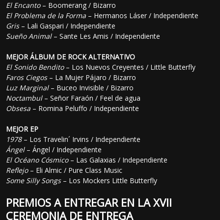
El Encanto
– Boomerang / Bizarro
El Problema de la Forma
– Hermanos Láser / Independiente
Gris
– Lali Gaspari / Independiente
Sueño Animal
– Sante Les Amis / Independiente
MEJOR ÁLBUM DE ROCK ALTERNATIVO
El Sonido Bendito
– Los Nuevos Creyentes / Little Butterfly
Faros Ciegos
– La Mujer Pájaro / Bizarro
Luz Marginal
– Buceo Invisible / Bizarro
Noctambul
– Señor Faraón / Feel de agua
Obsesa
– Romina Peluffo / Independiente
MEJOR EP
1978
– Los Travelin´ Irvins / Independiente
Ángel
– Ángel / Independiente
El Océano Cósmico
– Las Galaxias / Independiente
Reflejo
– Eli Almic / Pure Class Music
Some Silly Songs
– Los Mockers Little Butterfly
PREMIOS A ENTREGAR EN LA XVII
CEREMONIA DE ENTREGA