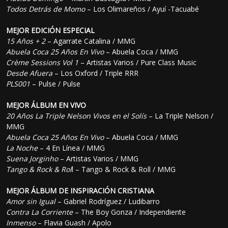
Todos Detrás de Momo
– Los Olimareños / Ayuí -Tacuabé
MEJOR EDICIÓN ESPECIAL
15 Años + 2
– Agarrate Catalina / MMG
Abuela Coca 25 Años En Vivo
– Abuela Coca / MMG
Crème Sessions Vol 1
– Artistas Varios / Pure Class Music
Desde Afuera
– Los Oxford / Triple RRR
PLS001
– Pulse / Pulse
MEJOR ÁLBUM EN VIVO
20 Años La Triple Nelson Vivos en el Solís
– La Triple Nelson /
MMG
Abuela Coca 25 Años En Vivo
– Abuela Coca / MMG
La Noche
– 4 En Línea / MMG
Suena Jorginho
– Artistas Varios / MMG
Tango & Rock & Rol
l – Tango & Rock & Roll / MMG
MEJOR ÁLBUM DE INSPIRACIÓN CRISTIANA
Amor sin Igual
– Gabriel Rodríguez / Ludibarro
Contra La Corriente
– The Boy Gonza / Independiente
Inmenso
– Flavia Guash / Apolo