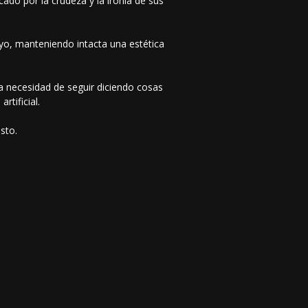
do por la crudeza y la ironía de sus
ayo, manteniendo intacta una estética
 necesidad de seguir diciendo cosas
tificial.
sto.