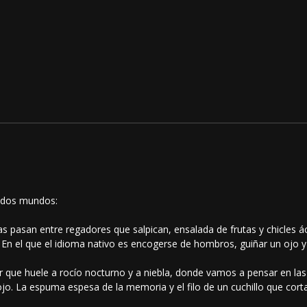
 dos mundos:
as pasan entre regadores que salpican, ensalada de frutas y chicles á
n el que el idioma nativo es encogerse de hombros, guiñar un ojo y cr
r que huele a rocío nocturno y a niebla, donde vamos a pensar en la
jo. La espuma espesa de la memoria y el filo de un cuchillo que corta l