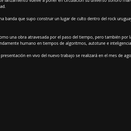
 lanzamiento vuelve a poner en circulación su universo sonoro marca
dad.
na banda que supo construir un lugar de culto dentro del rock urugu
mo una obra atravesada por el paso del tiempo, pero también por la
ndamente humano en tiempos de algoritmos, autotune e inteligencia ar
 presentación en vivo del nuevo trabajo se realizará en el mes de ago