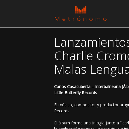
Lanzamientos
Charlie Crom
Malas Lengu
Carlos Casacuberta – Interbalnearia (Ál
Little Butterfly Records
El músico, compositor y productor urugua
Records.
El álbum forma una trilogía junto a “:ca
la exploración sonora, la canción y la i