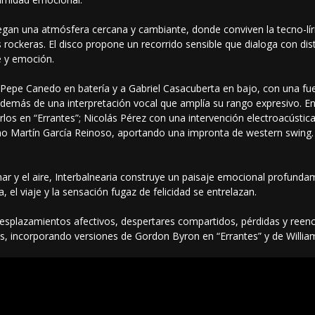
iegan una atmósfera cercana y cambiante, donde conviven la tecno-líri
as rockeras. El disco propone un recorrido sensible que dialoga con dis
 y emoción.
 Pepe Canedo en batería y a Gabriel Casacuberta en bajo, con una fu
 además de una interpretación vocal que amplía su rango expresivo. En
los en “Errantes”; Nicolás Pérez con una intervención electroacústica
ntino Martín García Reinoso, aportando una impronta de western swing
 mar y el aire, Interbalnearia construye un paisaje emocional profund
, el viaje y la sensación fugaz de felicidad se entrelazan.
esplazamientos afectivos, despertares compartidos, pérdidas y reencu
os, incorporando versiones de Gordon Byron en “Errantes” y de Willi