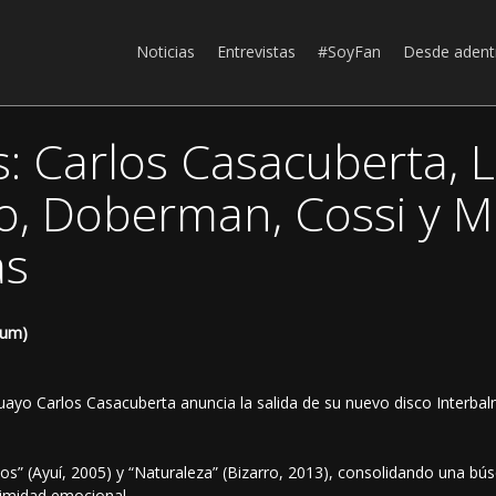
Noticias
Entrevistas
#SoyFan
Desde adent
: Carlos Casacuberta, 
o, Doberman, Cossi y 
as
bum)
yo Carlos Casacuberta anuncia la salida de su nuevo disco Interbalnea
rlos” (Ayuí, 2005) y “Naturaleza” (Bizarro, 2013), consolidando una bú
ntimidad emocional.