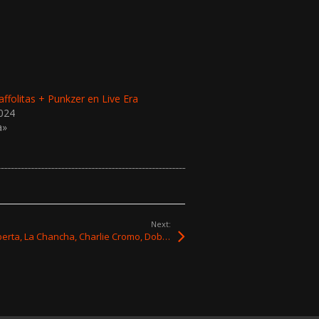
affolitas + Punkzer en Live Era
2024
a»
Next:
Lanzamientos: Carlos Casacuberta, La Chancha, Charlie Cromo, Doberman, Cossi y Mancuso & Las Malas Lenguas