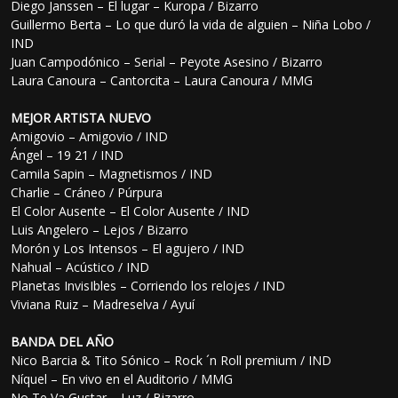
Diego Janssen – El lugar – Kuropa / Bizarro
Guillermo Berta – Lo que duró la vida de alguien – Niña Lobo /
IND
Juan Campodónico – Serial – Peyote Asesino / Bizarro
Laura Canoura – Cantorcita – Laura Canoura / MMG
MEJOR ARTISTA NUEVO
Amigovio – Amigovio / IND
Ángel – 19 21 / IND
Camila Sapin – Magnetismos / IND
Charlie – Cráneo / Púrpura
El Color Ausente – El Color Ausente / IND
Luis Angelero – Lejos / Bizarro
Morón y Los Intensos – El agujero / IND
Nahual – Acústico / IND
Planetas InvisIbles – Corriendo los relojes / IND
Viviana Ruiz – Madreselva / Ayuí
BANDA DEL AÑO
Nico Barcia & Tito Sónico – Rock ´n Roll premium / IND
Níquel – En vivo en el Auditorio / MMG
No Te Va Gustar – Luz / Bizarro