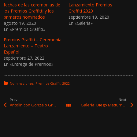
fechas de las ceremonias de
Lanzamiento Premios
los Premios Graffitti y los
Graffiti 2020
primeros nominados
septiembre 19, 2020
agosto 19, 2020
En «Galería»
En «Premios Graffiti»
Premios Graffiti – Ceremonia
Lanzamiento – Teatro
Español
septiembre 27, 2022
En «Entrega de Premios»
Posted in:
Nominaciones
Premios Graffiti 2022
Prev:
Next:
Antolín con Gonzalo Gravina y Jorge Martínez + Patricia Turnes & Los Paquitos en Sala Lazaroff
Galería: Diego Matturro presentó «Conflicto de Intereses»
Todas las entradas