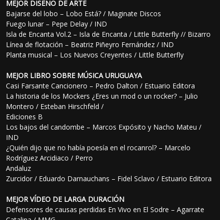
MEJOR DISEÑO DE ARTE
Bajarse del lobo – Lobo Está? / Maginate Discos
Fuego lunar – Pepe Delay / IND
Isla de Encanta Vol.2 – Isla de Encanta / Little Butterfly // Bizarro
Línea de flotación – Beatriz Piñeyro Fernández / IND
Planta musical – Los Nuevos Creyentes / Little Butterfly
MEJOR LIBRO SOBRE MÚSICA URUGUAYA
Casi Farsante Cancionero – Pedro Dalton / Estuario Editora
La historia de los Mockers ¿Eres un mod o un rocker? – Julio
Montero / Esteban Hirschfeld /
Ediciones B
Los bajos del candombe – Marcos Expósito y Nacho Mateu /
IND
¿Quién dijo que no había poesía en el rocanrol? – Marcelo
Rodríguez Arcidiaco / Perro
Andaluz
Zurcidor / Eduardo Darnauchans – Fidel Sclavo / Estuario Editora
MEJOR VÍDEO DE LARGA DURACIÓN
Defensores de causas perdidas En Vivo en El Sodre – Agarrate
Catalina / MMG