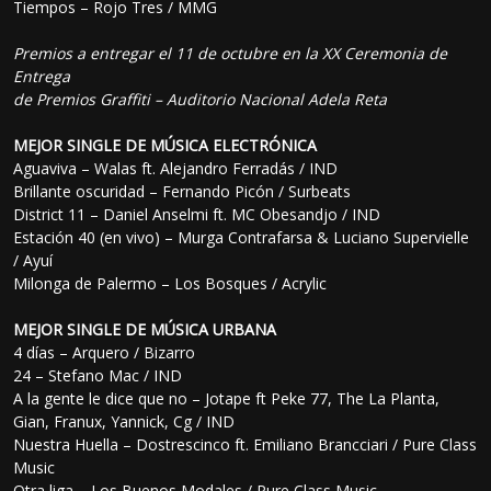
Tiempos – Rojo Tres / MMG
Premios a entregar el 11 de octubre en la XX Ceremonia de
Entrega
de Premios Graffiti – Auditorio Nacional Adela Reta
MEJOR SINGLE DE MÚSICA ELECTRÓNICA
Aguaviva – Walas ft. Alejandro Ferradás / IND
Brillante oscuridad – Fernando Picón / Surbeats
District 11 – Daniel Anselmi ft. MC Obesandjo / IND
Estación 40 (en vivo) – Murga Contrafarsa & Luciano Supervielle
/ Ayuí
Milonga de Palermo – Los Bosques / Acrylic
MEJOR SINGLE DE MÚSICA URBANA
4 días – Arquero / Bizarro
24 – Stefano Mac / IND
A la gente le dice que no – Jotape ft Peke 77, The La Planta,
Gian, Franux, Yannick, Cg / IND
Nuestra Huella – Dostrescinco ft. Emiliano Brancciari / Pure Class
Music
Otra liga – Los Buenos Modales / Pure Class Music