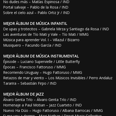
No dudes más – Matías Espinosa / IND
Portal salvaje – Pablo de la Rosa / IND
Sobre el cielo azul – Pablo Ortiz Jr / IND
MEJOR ÁLBUM DE MÚSICA INFANTIL
De upas y trotecitos – Gabriela Mirza y Santiago da Rosa / IND
Las aventuras de Tío Mati y Vale – Tío Mati / MMG
Música para aprender Vol. I – Villazul / Bizarro
Musiquero – Facundo García / IND
MEJOR ÁLBUM DE MÚSICA INSTRUMENTAL
Épisode – Luciano Supervielle / Little Butterfly
Épocas – Francisco Fattoruso / MMG
Recorriendo Uruguay – Hugo Fattoruso / MMG
Retazos de mar y viento – Los Músicos Invisibles / Perro Andaluz
Tararira – Sebastián Firpo / IND
MEJOR ÁLBUM DE JAZZ
Álvaro Genta Trío – Álvaro Genta Trío / IND
Homenaje a Paul Motian – Jazz Cuarteto / IND
Nuevo Ha Dúo – Hugo Fattoruso / Albana Barrocas / MMG
Si me voy a dormir – Maxi Nathan / Direct Music Collective