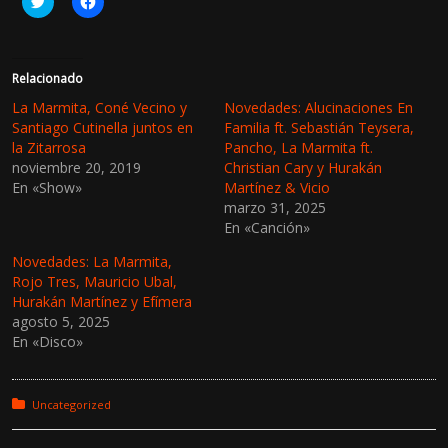
a
a
z
z
c
c
l
l
i
i
c
c
Relacionado
p
p
a
a
La Marmita, Coné Vecino y
Novedades: Alucinaciones En
r
r
Santiago Cutinella juntos en
Familia ft. Sebastián Teysera,
a
a
c
c
la Zitarrosa
Pancho, La Marmita ft.
o
o
noviembre 20, 2019
Christian Cary y Hurakán
m
m
p
p
En «Show»
Martínez & Vicio
a
a
r
r
marzo 31, 2025
t
t
En «Canción»
i
i
r
r
e
e
Novedades: La Marmita,
n
n
Rojo Tres, Mauricio Ubal,
T
F
w
a
Hurakán Martínez y Efímera
i
c
agosto 5, 2025
t
e
t
b
En «Disco»
e
o
r
o
(
k
S
(
e
S
Posted in:
Uncategorized
a
e
b
a
r
b