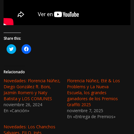
Share this:
H
H
a
a
z
z
c
c
l
l
i
i
c
c
Relacionado
p
p
a
a
Novedades: Florencia Núñez,
Florencia Núñez, Eté & Los
r
r
Diego González ft. Boni,
Problems y La Nueva
a
a
c
c
Jazmín Romero y Naty
Escuela, los grandes
o
o
Batista y LOS COMUNES
ganadores de los Premios
m
m
p
p
noviembre 26, 2024
Graffiti 2025
a
a
En «Canción»
r
r
noviembre 7, 2025
t
t
En «Entrega de Premios»
i
i
r
r
e
e
Novedades: Los Chanchos
n
n
Salvajes, FILO, Inés
T
F