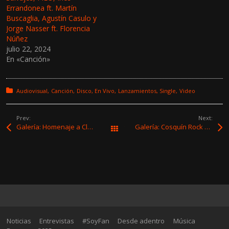
w
a
Errandonea ft. Martín
i
c
Buscaglia, Agustín Casulo y
t
e
t
b
Jorge Nasser ft. Florencia
e
o
Núñez
r
o
(
k
julio 22, 2024
S
(
En «Canción»
e
S
a
e
b
a
r
b
e
r
Posted in:
Audiovisual
Canción
Disco
En Vivo
Lanzamientos
Single
Video
e
e
n
e
u
n
n
u
Prev:
Next:
a
n
v
a
Galería: Homenaje a Claudio Taddei
Galería: Cosquín Rock 2026 – Parte 2
Todas las entradas
e
v
n
e
t
n
a
t
n
a
a
n
n
a
u
n
e
u
v
e
a
v
)
a
)
Noticias
Entrevistas
#SoyFan
Desde adentro
Música