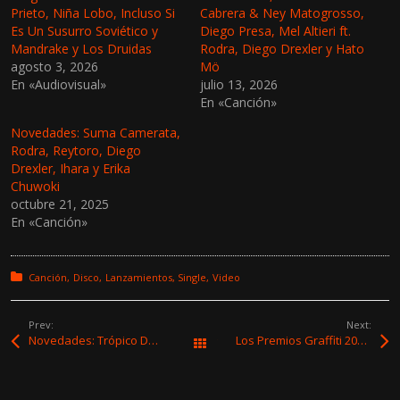
c
c
Prieto, Niña Lobo, Incluso Si
Cabrera & Ney Matogrosso,
o
o
Es Un Susurro Soviético y
Diego Presa, Mel Altieri ft.
m
m
p
p
Mandrake y Los Druidas
Rodra, Diego Drexler y Hato
a
a
agosto 3, 2026
r
r
Mö
t
t
En «Audiovisual»
julio 13, 2026
i
i
r
r
En «Canción»
e
e
n
n
Novedades: Suma Camerata,
T
F
w
a
Rodra, Reytoro, Diego
i
c
Drexler, Ihara y Erika
t
e
t
b
Chuwoki
e
o
octubre 21, 2025
r
o
(
k
En «Canción»
S
(
e
S
a
e
b
a
r
b
Posted in:
Canción
Disco
Lanzamientos
Single
Video
e
r
e
e
n
e
u
n
Prev:
Next:
n
u
Novedades: Trópico Duclós, Jesús Negro y Los Putos, Caio Martínez & Calvin Rodríguez y El Asilo de la Bestia
Los Premios Graffiti 2025 ya tiene sus primeros ganadores
Todas las entradas
a
n
v
a
e
v
n
e
t
n