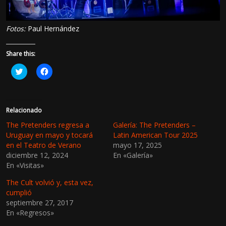
Fotos:
Paul Hernández
Share this:
H
H
a
a
z
z
c
c
l
l
i
i
c
c
Relacionado
p
p
a
a
The Pretenders regresa a
Galería: The Pretenders –
r
r
Uruguay en mayo y tocará
Latin American Tour 2025
a
a
c
c
en el Teatro de Verano
mayo 17, 2025
o
o
diciembre 12, 2024
En «Galería»
m
m
p
p
En «Visitas»
a
a
r
r
t
t
The Cult volvió y, esta vez,
i
i
cumplió
r
r
e
e
septiembre 27, 2017
n
n
En «Regresos»
T
F
w
a