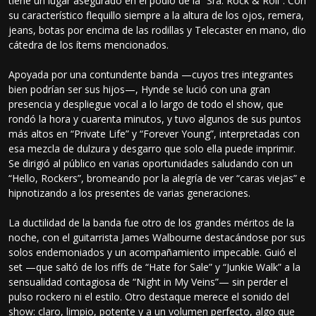
tiene un lugar asegurado en el podio de la “Sra. Rock & Roll”. Con
su característico flequillo siempre a la altura de los ojos, remera,
jeans, botas por encima de las rodillas y Telecaster en mano, dio
cátedra de los ítems mencionados.
Apoyada por una contundente banda —cuyos tres integrantes
bien podrían ser sus hijos—, Hynde se lució con una gran
presencia y despliegue vocal a lo largo de todo el show, que
rondó la hora y cuarenta minutos, y tuvo algunos de sus puntos
más altos en “Private Life” y “Forever Young”, interpretadas con
esa mezcla de dulzura y desgarro que solo ella puede imprimir.
Se dirigió al público en varias oportunidades saludando con un
“Hello, Rockers”, bromeando por la alegría de ver “caras viejas” e
hipnotizando a los presentes de varias generaciones.
La ductilidad de la banda fue otro de los grandes méritos de la
noche, con el guitarrista James Walbourne destacándose por sus
solos endemoniados y un acompañamiento impecable. Guió el
set —que saltó de los riffs de “Hate for Sale” y “Junkie Walk” a la
sensualidad contagiosa de “Night in My Veins”— sin perder el
pulso rockero ni el estilo. Otro destaque merece el sonido del
show: claro, limpio, potente y a un volumen perfecto, algo que