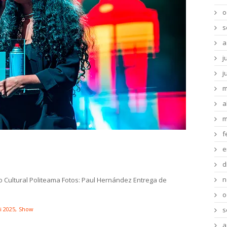
o
s
a
j
j
m
a
m
f
 2025 – Ceremonia Lanzamiento
e
d
n
jo Cultural Politeama Fotos: Paul Hernández Entrega de
o
i 2025
Show
s
a