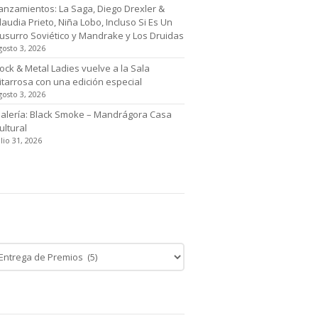
anzamientos: La Saga, Diego Drexler &
laudia Prieto, Niña Lobo, Incluso Si Es Un
usurro Soviético y Mandrake y Los Druidas
gosto 3, 2026
ock & Metal Ladies vuelve a la Sala
itarrosa con una edición especial
gosto 3, 2026
alería: Black Smoke – Mandrágora Casa
ultural
ulio 31, 2026
tegoría de noticias
egoría
cias