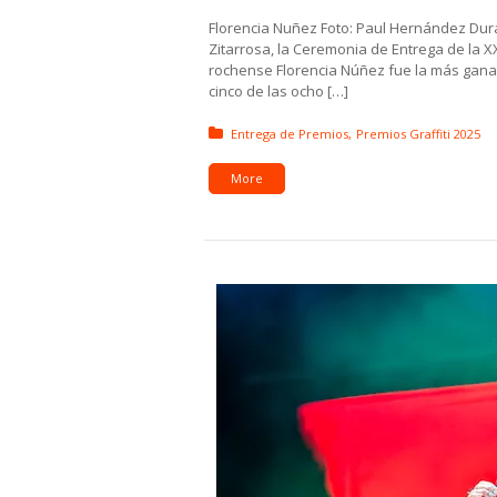
Florencia Nuñez Foto: Paul Hernández Dura
Zitarrosa, la Ceremonia de Entrega de la XX
rochense Florencia Núñez fue la más gana
cinco de las ocho […]
Posted in:
Entrega de Premios
Premios Graffiti 2025
More