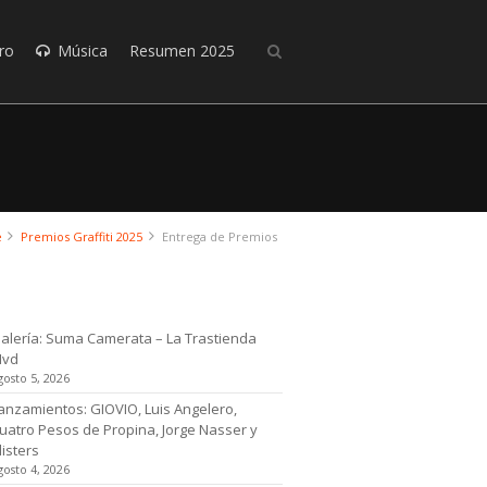
ro
Música
Resumen 2025
e
Premios Graffiti 2025
Entrega de Premios
timas noticias
alería: Suma Camerata – La Trastienda
Mvd
gosto 5, 2026
anzamientos: GIOVIO, Luis Angelero,
uatro Pesos de Propina, Jorge Nasser y
listers
gosto 4, 2026