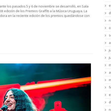
e
nte los pasados 5 y 6 de noviembre se desarrolló, en Sala
III edición de los Premios Graffiti a la Música Uruguaya. La
d
dora en la reciente edición de los premios quedándose con
n
o
s
a
j
j
m
a
m
f
e
d
n