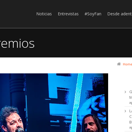
Noticias
Entrevistas
#SoyFan
Desde adent
remios
Hom
Ul
G
a
L
C
B
a