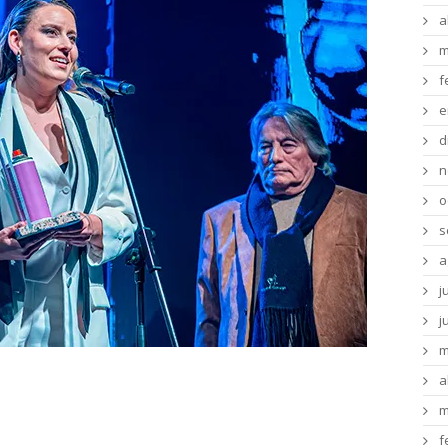
a
m
f
e
d
n
o
s
a
j
j
m
 Problems y La Nueva Escuela, los
a
Premios Graffiti 2025
m
f