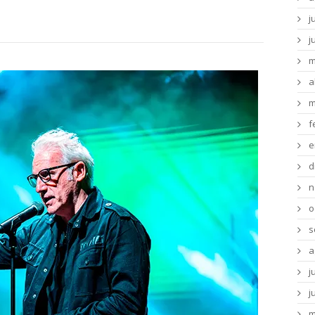
j
j
m
a
m
f
e
d
n
o
s
a
j
j
m