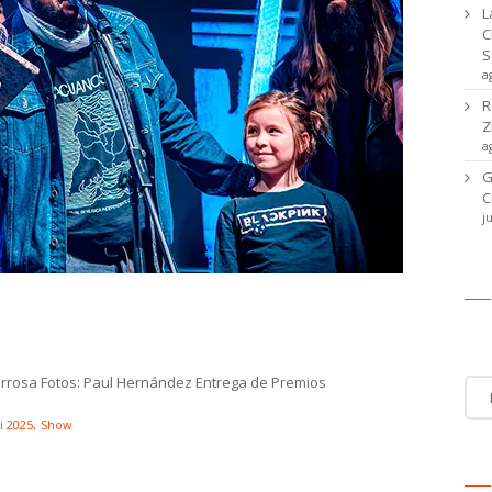
L
C
S
a
R
Z
a
G
C
j
2025 – Entrega de Premios – Día 2
Ca
tarrosa Fotos: Paul Hernández Entrega de Premios
Cat
de
noti
i 2025
Show