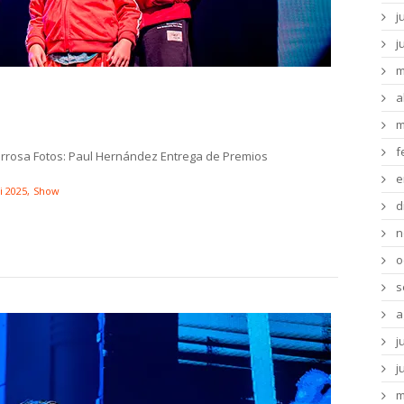
j
j
m
2025 – Entrega de Premios – Día 1
a
m
f
tarrosa Fotos: Paul Hernández Entrega de Premios
e
i 2025
Show
d
n
o
s
a
j
j
m