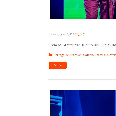
Galería: Premios Graffiti 
noviembre 10, 2025
0
Premios Graffiti 2025 05/11/2025 – Sala Zi
Posted in:
Entrega de Premios
Galería
Premios Graffit
More