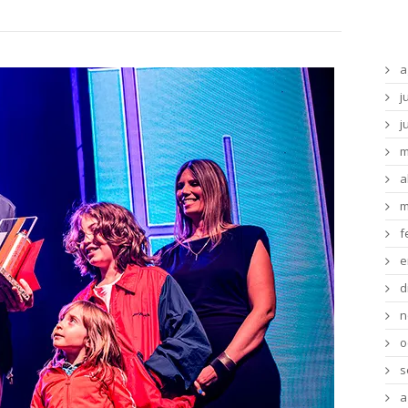
Ar
a
j
j
m
a
m
f
e
d
n
o
s
a