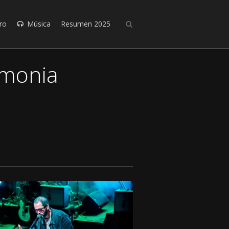
ro
Música
Resumen 2025
emonia