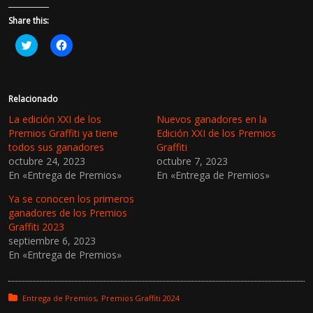
Share this:
H
H
a
a
z
z
c
c
l
l
i
i
c
c
Relacionado
p
p
a
a
La edición XXI de los
Nuevos ganadores en la
r
r
Premios Graffiti ya tiene
Edición XXI de los Premios
a
a
c
c
todos sus ganadores
Graffiti
o
o
octubre 24, 2023
octubre 7, 2023
m
m
p
p
En «Entrega de Premios»
En «Entrega de Premios»
a
a
r
r
t
t
Ya se conocen los primeros
i
i
ganadores de los Premios
r
r
e
e
Graffiti 2023
n
n
septiembre 6, 2023
T
F
w
a
En «Entrega de Premios»
i
c
t
e
t
b
e
o
r
o
Posted in:
Entrega de Premios
Premios Graffiti 2024
(
k