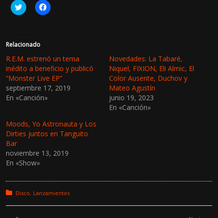
H
H
a
a
z
z
c
c
l
l
i
i
c
c
Relacionado
p
p
a
a
R.E.M. estrenó un tema
Novedades: La Tabaré,
r
r
inédito a beneficio y publicó
Niquel, FIXION, Eli Almic, El
a
a
c
c
“Monster Live EP”
Color Ausente, Duchov y
o
o
septiembre 17, 2019
Mateo Agustín
m
m
p
p
En «Canción»
junio 19, 2023
a
a
r
r
En «Canción»
t
t
i
i
Moods, Yo Astronauta y Los
r
r
e
e
Dirties juntos en Tanguito
n
n
Bar
T
F
w
a
noviembre 13, 2019
i
c
En «Show»
t
e
t
b
e
o
r
o
(
k
Posted in:
Disco
Lanzamientos
S
(
e
S
a
e
b
a