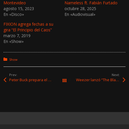
Montevideo
Nameless ft. Fabián Furtado
m
m
p
p
agosto 15, 2023
octubre 28, 2025
a
a
En «Disco»
r
r
En «Audiovisual»
t
t
i
i
FIXION agrega fechas a su
r
r
e
e
gira “El Principio del Caos”
n
n
marzo 7, 2019
T
F
w
a
En «Show»
i
c
t
e
t
b
e
o
r
o
Posted in:
Show
(
k
S
(
e
S
a
e
Prev:
Next:
b
a
Peter Buck prepara el segundo álbum de su proyecto compartido Arthur Buck
Weezer lanzó “The Black Album”, su segundo disco en lo que va del año
Todas las entradas
r
b
e
r
e
e
n
e
u
n
n
u
a
n
v
a
e
v
n
e
t
n
a
t
n
a