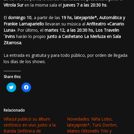
Vitrola Sur
en la misma sala el
jueves 7 a las 20:30 hs
.
El
domingo 10
, a partir de las
19 hs, latejapride*, Automática y
Frankie Lamapariello
llevaran su música al
Anfiteatro «Canario
Luna»
. Por último, el
martes 12, a las 20:30 hs, Los Travelin
´Irvins
harán lo propio
junto a Cashetano La Merluza en Sala
Zitarrosa
.
La entrada es gratuita y para todo público, por orden de llegada
los días de los shows.
Share this:
H
H
a
a
z
z
c
c
l
l
i
i
c
c
Relacionado
p
p
a
a
Villazul publicó su álbum
Novedades: Niña Lobo,
r
r
sinfónico en vivo junto a la
latejapride*, Turú Dorōm,
a
a
c
c
Banda Sinfónica de
Mateo Ottonello Trío y
o
o