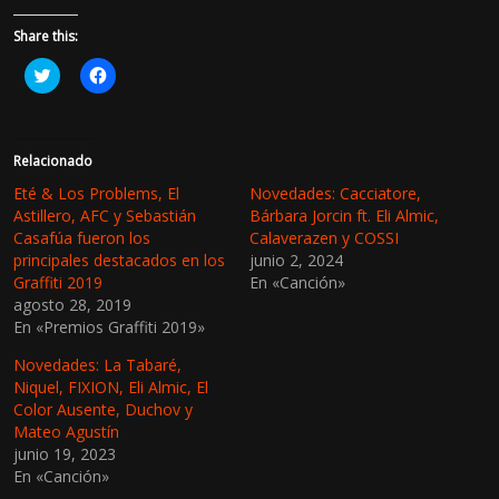
Share this:
H
H
a
a
z
z
c
c
l
l
i
i
c
c
Relacionado
p
p
a
a
Eté & Los Problems, El
Novedades: Cacciatore,
r
r
Astillero, AFC y Sebastián
Bárbara Jorcin ft. Eli Almic,
a
a
c
c
Casafúa fueron los
Calaverazen y COSSI
o
o
principales destacados en los
junio 2, 2024
m
m
p
p
Graffiti 2019
En «Canción»
a
a
agosto 28, 2019
r
r
t
t
En «Premios Graffiti 2019»
i
i
r
r
e
e
Novedades: La Tabaré,
n
n
Niquel, FIXION, Eli Almic, El
T
F
w
a
Color Ausente, Duchov y
i
c
Mateo Agustín
t
e
t
b
junio 19, 2023
e
o
En «Canción»
r
o
(
k