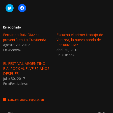
H
H
a
a
z
z
c
c
l
l
i
i
c
c
Relacionado
p
p
a
a
Fernando Ruiz Diaz se
Escuchá el primer trabajo de
r
r
presentó en La Trastienda
Vanthra, la nueva banda de
a
a
c
c
agosto 20, 2017
Fer Ruiz Díaz
o
o
En «Show»
abril 30, 2018
m
m
p
p
En «Disco»
a
a
r
r
t
t
EL FESTIVAL ARGENTINO
i
i
B.A. ROCK VUELVE 35 AÑOS
r
r
e
e
DESPUÉS
n
n
julio 30, 2017
T
F
w
a
En «Festivales»
i
c
t
e
t
b
e
o
r
o
Posted in:
Lanzamientos
Separación
(
k
S
(
e
S
a
e
Prev:
Next: