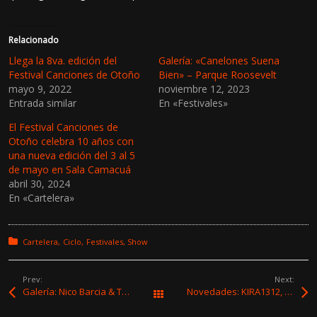
Relacionado
Llega la 8va. edición del
Galería: «Canelones Suena
Festival Canciones de Otoño
Bien» – Parque Roosevelt
mayo 9, 2022
noviembre 12, 2023
Entrada similar
En «Festivales»
El Festival Canciones de
Otoño celebra 10 años con
una nueva edición del 3 al 5
de mayo en Sala Camacuá
abril 30, 2024
En «Cartelera»
Posted in:
Cartelera
Ciclo
Festivales
Show
Prev:
Next:
Galería: Nico Barcia & Tito Sónico – La Cretina
Novedades: KIRA1312, Simona Bustelo y Olivia
Todas las entradas