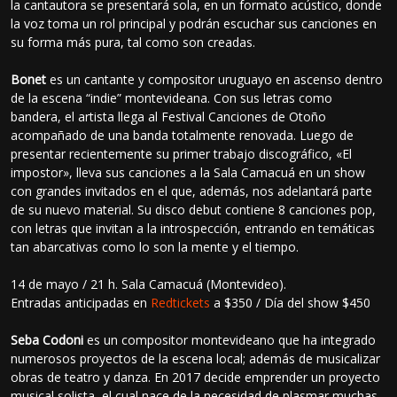
la cantautora se presentará sola, en un formato acústico, donde
la voz toma un rol principal y podrán escuchar sus canciones en
su forma más pura, tal como son creadas.
Bonet
es un cantante y compositor uruguayo en ascenso dentro
de la escena “indie” montevideana. Con sus letras como
bandera, el artista llega al Festival Canciones de Otoño
acompañado de una banda totalmente renovada. Luego de
presentar recientemente su primer trabajo discográfico, «El
impostor», lleva sus canciones a la Sala Camacuá en un show
con grandes invitados en el que, además, nos adelantará parte
de su nuevo material. Su disco debut contiene 8 canciones pop,
con letras que invitan a la introspección, entrando en temáticas
tan abarcativas como lo son la mente y el tiempo.
14 de mayo / 21 h. Sala Camacuá (Montevideo).
Entradas anticipadas en
Redtickets
a $350 / Día del show $450
Seba Codoni
es un compositor montevideano que ha integrado
numerosos proyectos de la escena local; además de musicalizar
obras de teatro y danza. En 2017 decide emprender un proyecto
musical solista, el cual nace de la necesidad de plasmar muchas