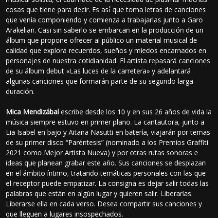
cosas que tiene para decir. Es así́ que toma letras de canciones
que venía componiendo y comienza a trabajarlas junto a Garo
Arakelian. Casi sin saberlo se embarcan en la producción de un
álbum que propone ofrecer al público un material musical de
calidad que explora recuerdos, sueños y miedos encarnados en
personajes de nuestra cotidianidad. El artista repasará canciones
de su álbum debut «Las luces de la carretera» y adelantará
algunas canciones que formarán parte de su segundo larga
duración.
Mica Mendizábal
escribe desde los 10 y en sus 26 años de vida la
música siempre estuvo en primer plano. La cantautora, junto a
Lia Isabel en bajo y Aitana Nasutti en batería, viajarán por temas
de su primer disco “Paréntesis” (nominado a los Premios Graffiti
2021 como Mejor Artista Nueva) y por otras rutas sonoras e
ideas que planean grabar este año. Sus canciones se desplazan
en el ámbito íntimo, tratando temáticas personales con las que
el receptor puede empatizar. La consigna es dejar salir todas las
palabras que están en algún lugar y quieren salir. Liberarlas.
Liberarse ella en cada verso. Desea compartir sus canciones y
que lleguen a lugares insospechados.