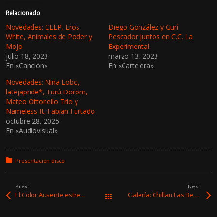
Relacionado
Novedades: CELP, Eros
Diego González y Gurí
White, Animales de Poder y
Pescador juntos en C.C. La
Mojo
Experimental
julio 18, 2023
marzo 13, 2023
En «Canción»
En «Cartelera»
Novedades: Niña Lobo,
latejapride*, Turú Dorōm,
Mateo Ottonello Trío y
Nameless ft. Fabián Furtado
octubre 28, 2025
En «Audiovisual»
Posted in:
Presentación disco
Prev:
Next:
El Color Ausente estrenó videoclip y homenajea a Tundra Bar
Galería: Chillan Las Bestias – La Trastienda MVD
Todas las entradas