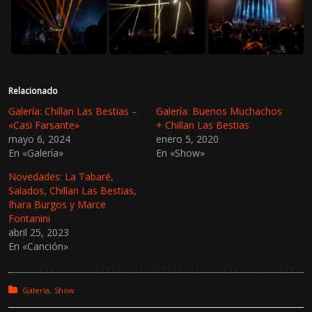
Relacionado
Galería: Chillan Las Bestias –
Galería: Buenos Muchachos
«Casi Farsante»
+ Chillan Las Bestias
mayo 6, 2024
enero 5, 2020
En «Galería»
En «Show»
Novedades: La Tabaré,
Salados, Chillan Las Bestias,
Ihara Burgos y Marce
Fontanini
abril 25, 2023
En «Canción»
Posted in:
Galería
Show