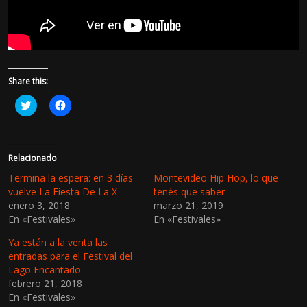
Share this:
H
H
a
a
z
z
c
c
l
l
i
i
c
c
Relacionado
p
p
a
a
Termina la espera: en 3 días
Montevideo Hip Hop, lo que
r
r
vuelve La Fiesta De La X
tenés que saber
a
a
c
c
enero 3, 2018
marzo 21, 2019
o
o
En «Festivales»
En «Festivales»
m
m
p
p
a
a
Ya están a la venta las
r
r
t
t
entradas para el Festival del
i
i
Lago Encantado
r
r
e
e
febrero 21, 2018
n
n
En «Festivales»
T
F