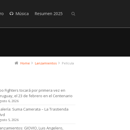
ro
Música
Resumen 2025
Home
Lanzamientos
Película
timas noticias
oo Fighters tocará por primera vez en
ruguay, el 23 de febrero en el Centenario
gosto 6, 2026
alería: Suma Camerata – La Trastienda
Mvd
gosto 5, 2026
anzamientos: GIOVIO, Luis Angelero,