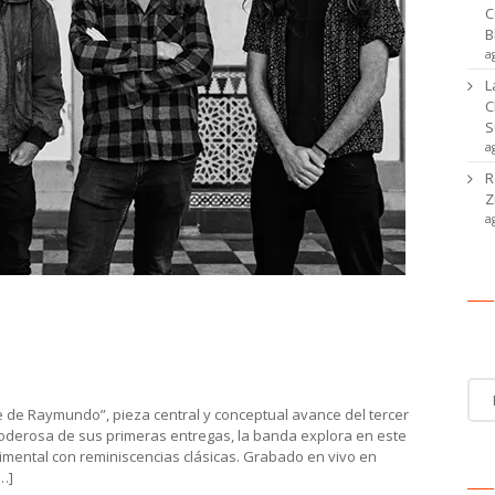
C
B
a
L
C
S
a
R
Z
a
trenó “La Suite de Raymundo” y
Ca
Cat
de
 de Raymundo”, pieza central y conceptual avance del tercer
noti
poderosa de sus primeras entregas, la banda explora en este
rimental con reminiscencias clásicas. Grabado en vivo en
[…]