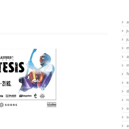
Ar
a
j
j
m
a
m
f
e
d
n
o
s
audiovisual «Síntesis» con show en vivo
a