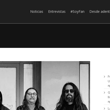
Noticias
Entrevistas
#SoyFan
Desde adent
Ul
F
U
a
G
a
L