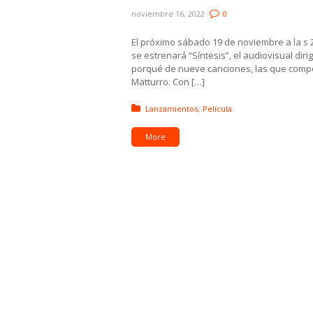
noviembre 16, 2022
0
El próximo sábado 19 de noviembre a la s 2
se estrenará “Síntesis”, el audiovisual diri
porqué de nueve canciones, las que compon
Matturro. Con […]
Posted in:
Lanzamientos
Película
More