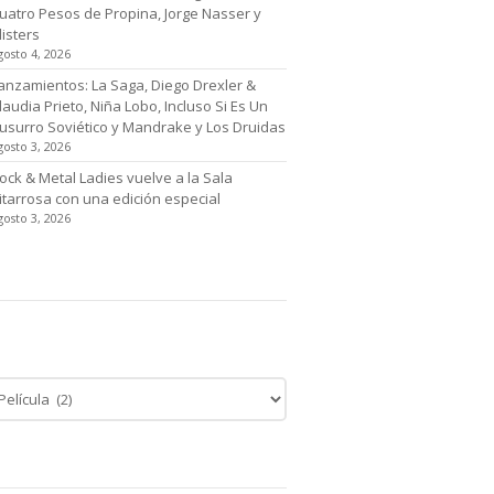
uatro Pesos de Propina, Jorge Nasser y
listers
gosto 4, 2026
anzamientos: La Saga, Diego Drexler &
laudia Prieto, Niña Lobo, Incluso Si Es Un
usurro Soviético y Mandrake y Los Druidas
gosto 3, 2026
ock & Metal Ladies vuelve a la Sala
itarrosa con una edición especial
gosto 3, 2026
tegoría de noticias
egoría
cias