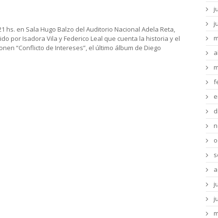
j
j
1 hs. en Sala Hugo Balzo del Auditorio Nacional Adela Reta,
m
gido por Isadora Vila y Federico Leal que cuenta la historia y el
en “Conflicto de Intereses”, el último álbum de Diego
a
m
f
e
d
n
o
s
a
j
j
m