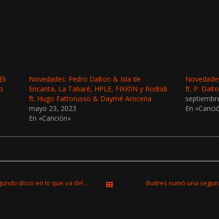
li
Novedades: Pedro Dalton & Isla de
Novedades
o
Encanta, La Tabaré, HPLE, FIXION y Rodridi
ft. P. Dalt
ft. Hugo Fattorusso & Daymé Arocena
septiembr
mayo 23, 2023
En «Canci
En «Canción»
Weezer lanzó “The Black Album”, su segundo disco en lo que va del año
Buitres sumó una segund
Todas las entradas