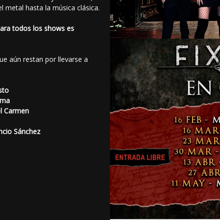
l metal hasta la música clásica.
para todos los shows es
ue aún restan por llevarse a
sto
ama
el Carmen
ncio Sánchez