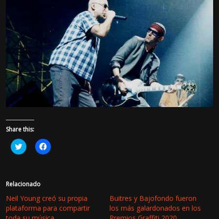
Share this:
H
H
a
a
z
z
c
c
l
l
i
i
c
c
Relacionado
p
p
a
a
Neil Young creó su propia
Buitres y Bajofondo fueron
r
r
plataforma para compartir
los más galardonados en los
a
a
c
c
toda su música
Premios Graffiti 2020