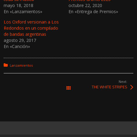
o
o
mayo 18, 2018
octubre 22, 2020
m
m
p
p
En «Lanzamientos»
En «Entrega de Premios»
a
a
r
r
t
t
Los Oxford versionan a Los
i
i
Redondos en un compilado
r
r
e
e
de bandas argentinas
n
n
agosto 29, 2017
T
F
w
a
En «Canción»
i
c
t
e
t
b
e
o
r
o
Posted in:
Lanzamientos
(
k
S
(
e
S
a
e
Next:
b
a
THE WHITE STRIPES
Todas las entradas
r
b
e
r
e
e
n
e
u
n
n
u
a
n
v
a
e
v
n
e
t
n
a
t
n
a