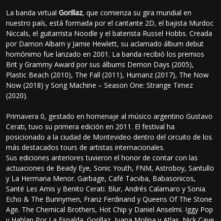
La banda virtual
Gorillaz
, que comienza su gira mundial en
nuestro país, está formada por el cantante 2D, el bajista Murdoc
Niccals, el guitarrista Noodle y el baterista Russel Hobbs. Creada
por Damon Albarn y Jamie Hewlett, su aclamado álbum debut
homónimo fue lanzado en 2001. La banda recibió los premios
Brit y Grammy Award por sus álbums Demon Days (2005),
Plastic Beach (2010), The Fall (2011), Humanz (2017), The Now
Now (2018) y Song Machine – Season One: Strange Timez
(2020).
Primavera 0, gestado en homenaje al músico argentino Gustavo
Cerati, tuvo su primera edición en 2011. El festival ha
posicionado a la ciudad de Montevideo dentro del circuito de los
más destacados tours de artistas internacionales.
Sus ediciones anteriores tuvieron el honor de contar con las
actuaciones de Beady Eye, Sonic Youth, FNM, Astroboy, Santullo
y La Hermana Menor. Garbage, Café Tacvba, Babasonicos,
Santé Les Amis y Benito Cerati. Blur, Andrés Calamaro y Sonia.
Echo & The Bunnymen, Franz Ferdinand y Queens Of The Stone
Age. The Chemical Brothers, Hot Chip y Daniel Anselmi. Iggy Pop
y Hablan Por La Espalda. Gorillaz, Juana Molina y Atlas. Nick Cave