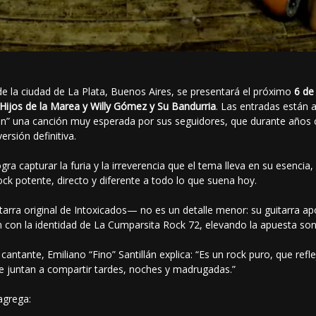
de la ciudad de La Plata, Buenos Aires, se presentará el próximo
6 de
 Hijos de la Marea y Willy Gómez y Su Bandurria
. Las entradas están 
ión” una canción muy esperada por sus seguidores, que durante años 
ersión definitiva.
ra capturar la furia y la irreverencia que el tema lleva en su esencia
ck potente, directo y diferente a todo lo que suena hoy.
tarra original de Intoxicados— no es un detalle menor: su guitarra a
n con la identidad de La Cumparsita Rock 72, elevando la apuesta son
y cantante, Emiliano “Fino” Santillán explica: “Es un rock puro, que refl
se juntan a compartir tardes, noches y madrugadas.”
agrega: