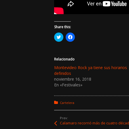
Share this:
H
H
a
a
z
z
c
c
l
l
i
i
c
c
Relacionado
p
p
a
a
Montevideo Rock ya tiene sus horarios
r
r
definidos
a
a
c
c
noviembre 16, 2018
o
o
En «Festivales»
m
m
p
p
a
a
r
r
t
t
Posted in:
Cartelera
i
i
r
r
e
e
n
n
Prev:
T
F
w
a
Calamaro recorrió más de cuatro décad
i
c