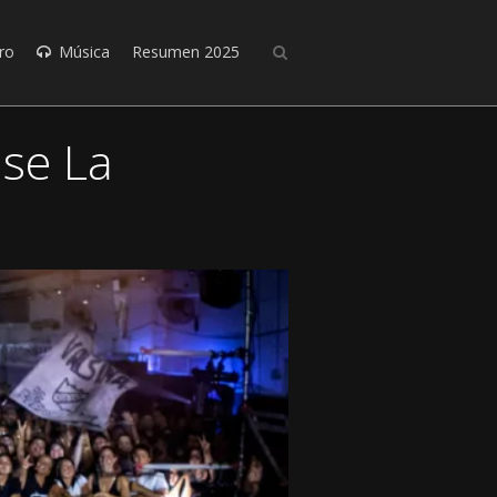
ro
Música
Resumen 2025
nse La