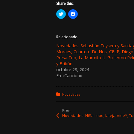
Share this:
H
H
a
a
z
z
c
c
l
l
i
i
c
c
Relacionado
p
p
a
a
Novedades: Sebastián Teysera y Santia
r
r
Moraes, Cuarteto De Nos, CELP, Diego
a
a
c
c
Presa Trío, La Marmita ft. Guillermo Pel
o
o
y Bribón
m
m
p
p
octubre 28, 2024
a
a
En «Canción»
r
r
t
t
i
i
r
r
e
e
Posted in:
Novedades
n
n
T
F
w
a
i
c
t
e
Prev:
t
b
e
o
r
o
(
k
S
(
e
S