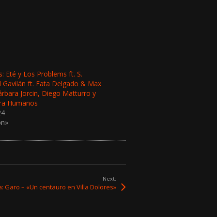
 Eté y Los Problems ft. S.
l Gavilán ft. Fata Delgado & Max
rbara Jorcin, Diego Matturro y
ara Humanos
24
ón»
Next:
a: Garo – «Un centauro en Villa Dolores»