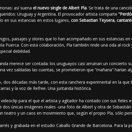
morias: así suena
el nuevo single de Albert Pla
. Se trata de una canci
ueridos: Uruguay y Argentina. El provocador artista comparte
“Perd
o en sus estancias en estos lugares,
con Sebastian Teysera, cantant
gos, paisajes y olores que lo han acompañado en sus estancias en e
a Puerca. Con esta colaboración, Pla también rinde una oda al rock y
pecial debilidad.
banda merece ser contada: los uruguayos casi arruinan un concierto s
una vez saldadas las cuentas, se prometieron que “mañana” harían al
, dos décadas más tarde, con esta ranchera experimental en la que 
uitarras y la voz de Refree. Una juntanda histórica.
videoclip para el que el artista y agitador ha contado con sus fiele
rtir de dos únicas imágenes reales -una foto de Albert y otra de Sebast
 un teatro y un caos en movimiento que, según el propio Pla, sólo per
arrés y grabada en el estudio Caballo Grande de Barcelona. Para la po