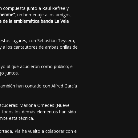
ón compuesta junto a Raül Refree y
ónenme”
, un homenaje a los amigos,
e de la emblemática banda La Vela
stos lugares, con Sebastián Teysera,
 a los cantautores de ambas orillas del
uyo al que acudieron como público; él
go juntos.
también han contado con Alfred García
s escuderas: Mariona Omedes (Nueve
ián- todos los demás elementos han sido
mite esta técnica.
rtada, Pla ha vuelto a colaborar con el