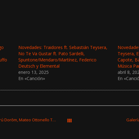
go
Novedades: Traidores ft. Sebastián Teysera,
Novedades:
No Te Va Gustar ft. Pato Sardelli,
Teysera, E
uffo
Spuntone/Mendaro/Martínez, Federico
Capote, Bá
Deutsch y Elemental
Música P
enero 13, 2025
abril 8, 20
En «Canción»
En «Canci
Novedades: Niña Lobo, latejapride*, Turú Dorōm, Mateo Ottonello Trío y Nameless ft. Fabián Furtado
Galerí
Todas las entradas