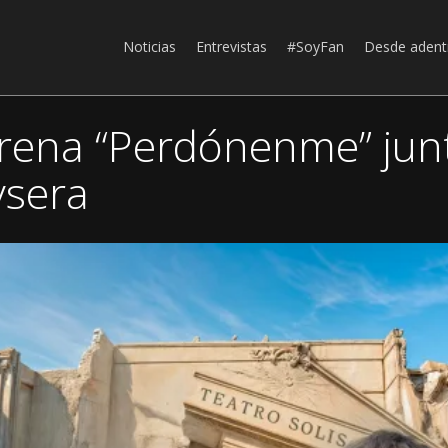
Noticias
Entrevistas
#SoyFan
Desde adent
trena “Perdónenme” jun
ysera