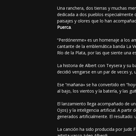
Una ranchera, dos tierras y muchas me
dedicada a dos pueblos especialmente q
paisajes y olores que lo han acompañad
Puerca
.
“Perdónenme» es un homenaje a los ami
cantante de la emblemática banda La Vel
Río de la Plata, por las que siente una es
La historia de Albert con Teysera y su 
decidió vengarse en un par de veces y, 
Ese “mañana» se ha convertido en “hoy»
al bajo, los vientos y la batería, y las g
El lanzamiento llega acompañado de un 
Ojos) y la inteligencia artificial. A pa
generados artificialmente. El resultado:
La canción ha sido producida por Judit F
artista vasco Julen Alberdi.