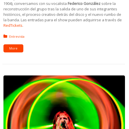
1904), conversamos con su vocalista
Federico González
sobre la
reconstrucción del grupo tras la salida de uno de sus integrantes
históricos, el proceso creativo detrás del disco y el nuevo rumbo de
la banda. Las entradas para el show pueden adquirirse a través de
RedTickets
.
Posted in:
Entrevista
More