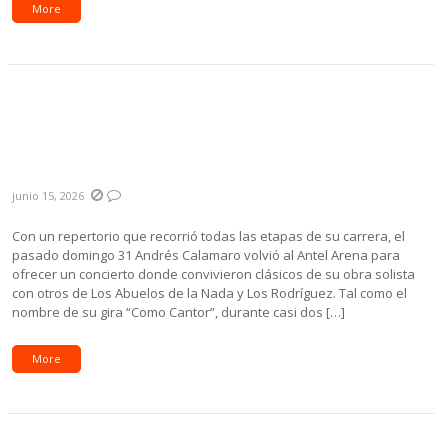
More
Florencia Núñez anunció su gira «Década y
Media», que celebra sus 15 años de
trayectoria
junio 15, 2026
Con un repertorio que recorrió todas las etapas de su carrera, el
pasado domingo 31 Andrés Calamaro volvió al Antel Arena para
ofrecer un concierto donde convivieron clásicos de su obra solista
con otros de Los Abuelos de la Nada y Los Rodríguez. Tal como el
nombre de su gira “Como Cantor”, durante casi dos […]
More