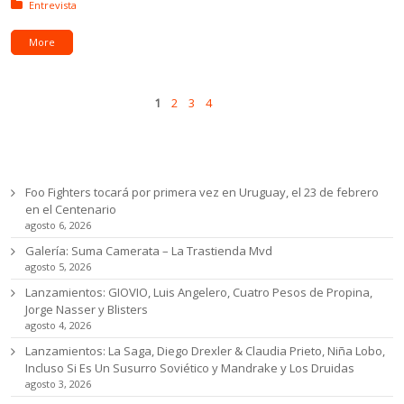
Posted in:
Entrevista
More
Pages
Next
1
2
3
4
Ultimas noticias
Foo Fighters tocará por primera vez en Uruguay, el 23 de febrero
en el Centenario
agosto 6, 2026
Galería: Suma Camerata – La Trastienda Mvd
agosto 5, 2026
Lanzamientos: GIOVIO, Luis Angelero, Cuatro Pesos de Propina,
Jorge Nasser y Blisters
agosto 4, 2026
Lanzamientos: La Saga, Diego Drexler & Claudia Prieto, Niña Lobo,
Incluso Si Es Un Susurro Soviético y Mandrake y Los Druidas
agosto 3, 2026