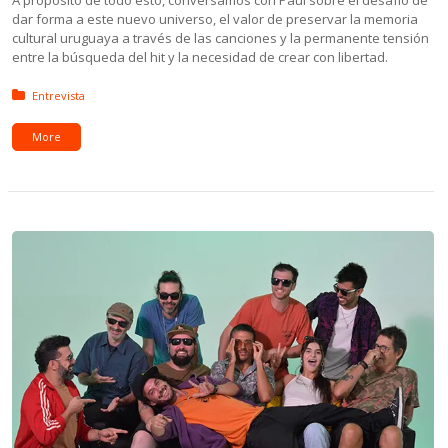
A propósito de todo esto, conversamos con Paul sobre el desafío de
dar forma a este nuevo universo, el valor de preservar la memoria
cultural uruguaya a través de las canciones y la permanente tensión
entre la búsqueda del hit y la necesidad de crear con libertad.
Posted in:
Entrevista
More