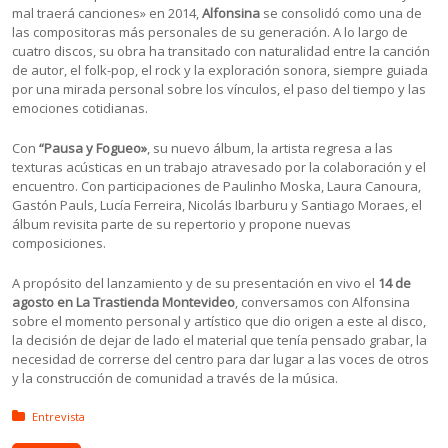
mal traerá canciones» en 2014,
Alfonsina
se consolidó como una de
las compositoras más personales de su generación. A lo largo de
cuatro discos, su obra ha transitado con naturalidad entre la canción
de autor, el folk-pop, el rock y la exploración sonora, siempre guiada
por una mirada personal sobre los vínculos, el paso del tiempo y las
emociones cotidianas.
Con
“Pausa y Fogueo»
, su nuevo álbum, la artista regresa a las
texturas acústicas en un trabajo atravesado por la colaboración y el
encuentro. Con participaciones de Paulinho Moska, Laura Canoura,
Gastón Pauls, Lucía Ferreira, Nicolás Ibarburu y Santiago Moraes, el
álbum revisita parte de su repertorio y propone nuevas
composiciones.
A propósito del lanzamiento y de su presentación en vivo el
14 de
agosto en La Trastienda Montevideo
, conversamos con Alfonsina
sobre el momento personal y artístico que dio origen a este al disco,
la decisión de dejar de lado el material que tenía pensado grabar, la
necesidad de correrse del centro para dar lugar a las voces de otros
y la construcción de comunidad a través de la música.
Posted in:
Entrevista