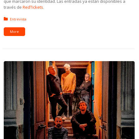
que marcaron su identidad. Las entradas ya están disponibles a
través de
RedTickets
.
Posted in:
Entrevista
More