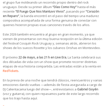
el grupo fue moldeando un recorrido propio dentro del rock
uruguayo. Desde su primer álbum
“Días Como Hoy”
hasta el más
reciente
“El Fuego Que Nos Mantuvo Vivos”
, pasando por
“Corazón
en Reparo”
, la banda encontró en el paso del tiempo una madurez
compositiva acompañada de una forma genuina de conectar con
quienes hicieron propias esas canciones través de los años.
Este 2026 también encuentra al grupo en gran momento, ya que
vienen de presentarse con muy buena recepción en la última edición
del festival Cosquín Rock Uruguay y, semanas atrás, abrieron los
shows de los suecos Roxette y los cubanos Orishas en Montevideo.
El próximo
22 de mayo, a las 21 h en Live Era
, La Santa celebrará sus
dos décadas de vida con un show que promete recorrer distintas
etapas de esa historia compartida. Las entradas están a la venta en
RedTickets
.
En la previa de una noche que tendrá clásicos, reencuentros y varias
emociones dando vueltas —además de fiesta asegurada a cargo de
DJ Calientacama luego del show—, entrevistamos a
Gabriel Goyén
(voz y guitarra), con quien repasamos parte de este largo recorrido
que los trajo hasta aquí.