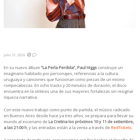
La Perla Perdida: el punto de encuentro de
las nuevas canciones de Paul Higgs
julio 31, 2026
En su nuevo álbum
“La Perla Perdida”, Paul Higgs
construye un
imaginario habitado por personajes, referencias a la cultura
uruguaya y canciones que funcionan como piezas de un mismo
rompecabezas. En ocho tracks y 20 minutos de duración, el disco
encuentra en la síntesis una de sus mayores fortalezas sin resignar
riqueza narrativa.
Con este nuevo trabajo como punto de partida, el músico radicado
en Buenos Aires desde hace ya tres años, se prepara para llevar su
mundo al escenario de
La Cretina los próximos 10 y 11 de setiembre,
a las 21:00 h
, y las entradas están a la venta a través de
RedTickets
.