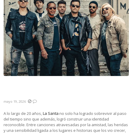
La Santa: “Somos una banda que confía en
el proceso y maduración de las canciones”
mayo 19, 2026
A lo largo de 20 años,
La Santa
no solo ha logrado sobrevivir al paso
del tiempo sino que además, logró construir una identidad
reconocible. Entre canciones atravesadas por la amistad, las heridas
y una sensibilidad ligada a los lugares e historias que los vio crecer,