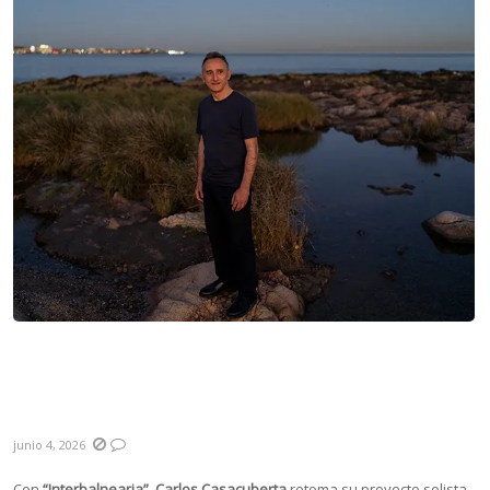
Carlos Casacuberta: “Uno se pone al
servicio de lo que cada canción pide y
necesita”
junio 4, 2026
Con
“Interbalnearia”
,
Carlos Casacuberta
retoma su proyecto solista