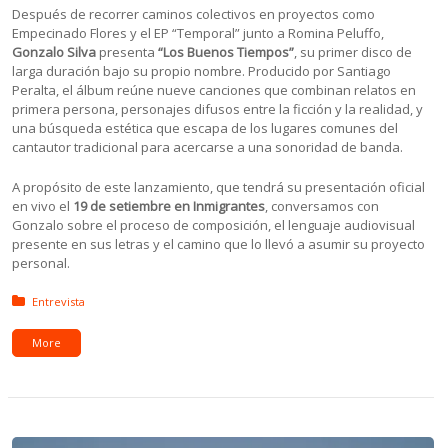
Después de recorrer caminos colectivos en proyectos como
Empecinado Flores y el EP “Temporal” junto a Romina Peluffo,
Gonzalo Silva
presenta
“Los Buenos Tiempos”
, su primer disco de
larga duración bajo su propio nombre. Producido por Santiago
Peralta, el álbum reúne nueve canciones que combinan relatos en
primera persona, personajes difusos entre la ficción y la realidad, y
una búsqueda estética que escapa de los lugares comunes del
cantautor tradicional para acercarse a una sonoridad de banda.
A propósito de este lanzamiento, que tendrá su presentación oficial
en vivo el
19 de setiembre en Inmigrantes
, conversamos con
Gonzalo sobre el proceso de composición, el lenguaje audiovisual
presente en sus letras y el camino que lo llevó a asumir su proyecto
personal.
Posted in:
Entrevista
More