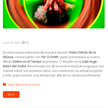
Vidas Detrás de la Música: Fer O-Smith
junio 29, 2026
En esta nueva entrevista de nuestra sección
Vidas Detrás de la
Música
, conversamos con
Fer O-Smith
, quien presentará su nuevo
álbum
Delirio en el Tiempo
el próximo 17 de julio en la
Sala Hugo
Balzo del Sodre
. Reconocida voz de la escena musical uruguaya, nos
cuenta sobre sus primeros años, sus comienzos, su actual proyecto
y más, para conocer a la artista más allá de su carrera profesional.
Posted in:
Vidas detrás de la música
More