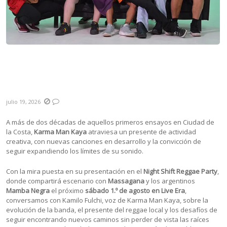
Karma Man Kaya: «Siempre mantuvimos
intacto el amor por la música y, en
particular, por el reggae»
julio 19, 2026
A más de dos décadas de aquellos primeros ensayos en Ciudad de
la Costa,
Karma Man Kaya
atraviesa un presente de actividad
creativa, con nuevas canciones en desarrollo y la convicción de
seguir expandiendo los límites de su sonido.
Con la mira puesta en su presentación en el
Night Shift Reggae Party
,
donde compartirá escenario con
Massagana
y los argentinos
Mamba Negra
el próximo
sábado 1.º de agosto en Live Era
,
conversamos con Kamilo Fulchi, voz de Karma Man Kaya, sobre la
evolución de la banda, el presente del reggae local y los desafíos de
seguir encontrando nuevos caminos sin perder de vista las raíces