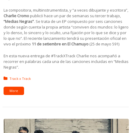
La compositora, multiinstrumentista, y “a veces dibujante y escritora”,
Charlie Cromo
publicó hace un par de semanas su tercer trabajo,
“Medias Negras”
. Se trata de un EP compuesto por seis canciones
donde según cuenta la propia artista “conviven dos mundos: lo ligero
y lo denso, lo sincero y lo oculto, una fijación por lo que se dice y por
lo que no”. El reciente lanzamiento tendrá su presentación oficial en
vivo el próximo
11 de setiembre en El Chamuyo
(25 de mayo 591)
En esta nueva entrega de #TrackXTrack Charlie nos acompañó a
recorrer en palabras cada una de las canciones incluidas en “Medias
Negras”.
Posted in:
Track x Track
More