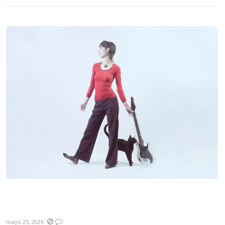
#TrackXTrack Charlie Cromo – “Medias
Negras”
mayo 25, 2026