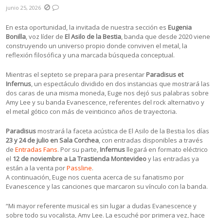
junio 25, 2026
En esta oportunidad, la invitada de nuestra sección es
Eugenia
Bonilla
, voz líder de
El Asilo de la Bestia
, banda que desde 2020 viene
construyendo un universo propio donde conviven el metal, la
reflexión filosófica y una marcada búsqueda conceptual.
Mientras el septeto se prepara para presentar
Paradisus et
Infernus
, un espectáculo dividido en dos instancias que mostrará las
dos caras de una misma moneda, Euge nos dejó sus palabras sobre
Amy Lee y su banda Evanescence, referentes del rock alternativo y
el metal gótico con más de veinticinco años de trayectoria.
Paradisus
mostrará la faceta acústica de El Asilo de la Bestia los días
23 y 24 de julio en Sala Corchea
, con entradas disponibles a través
de
Entradas Fans
. Por su parte,
Infernus
llegará en formato eléctrico
el
12 de noviembre a La Trastienda Montevideo
y las entradas ya
están a la venta por
Passline
.
A continuación, Euge nos cuenta acerca de su fanatismo por
Evanescence y las canciones que marcaron su vínculo con la banda.
“Mi mayor referente musical es sin lugar a dudas Evanescence y
sobre todo su vocalista, Amy Lee. La escuché por primera vez, hace