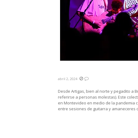
TUFO: Desde el norte del p
abril 2, 2024
Desde Artigas, bien al norte y pegadito a 
referirse a personas molestas). Este colec
en Montevideo en medio de la pandemia co
entre sesiones de guitarra y amaneceres c
Desde sus inicios, han buscado
dialecto (portuñol) misturan
una mezcla cultural propia de