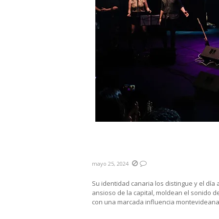
El Gato de Ponce: Fusión c
regionales
mayo 25, 2024
Su identidad canaria los distingue y el día 
ansioso de la capital, moldean el sonido d
con una marcada influencia montevideana,