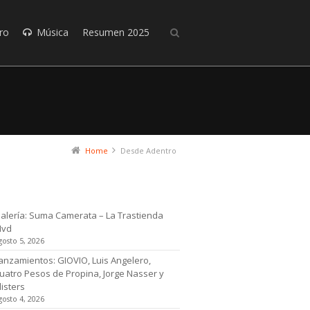
ro
Música
Resumen 2025
Home
Desde Adentro
timas noticias
alería: Suma Camerata – La Trastienda
Mvd
gosto 5, 2026
anzamientos: GIOVIO, Luis Angelero,
uatro Pesos de Propina, Jorge Nasser y
listers
gosto 4, 2026