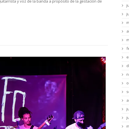
arrista y voz de la banda a propósito de la gestación de
j
j
m
a
m
f
e
d
n
o
s
a
j
j
m