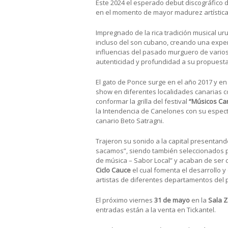
Este 2024 el esperado debut discográfico 
en el momento de mayor madurez artística
Impregnado de la rica tradición musical ur
incluso del son cubano, creando una exper
influencias del pasado murguero de varios
autenticidad y profundidad a su propuesta
El gato de Ponce surge en el año 2017 y en
show en diferentes localidades canarias
conformar la grilla del festival
“Músicos Ca
la Intendencia de Canelones con su espec
canario Beto Satragni.
Trajeron su sonido a la capital presentand
sacamos”, siendo también seleccionados 
de música – Sabor Local” y acaban de ser 
Ciclo Cauce
el cual fomenta el desarrollo y
artistas de diferentes departamentos del p
El próximo viernes
31 de mayo
en la
Sala Z
entradas están a la venta en Tickantel.