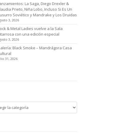
anzamientos: La Saga, Diego Drexler &
laudia Prieto, Niña Lobo, Incluso Si Es Un
usurro Soviético y Mandrake y Los Druidas
gosto 3, 2026
ock & Metal Ladies vuelve a la Sala
itarrosa con una edición especial
gosto 3, 2026
alería: Black Smoke – Mandrágora Casa
ultural
ulio 31, 2026
tegoría de noticias
egoría
cias