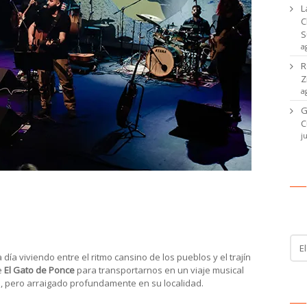
L
C
S
a
R
Z
a
G
C
j
anaria de sonidos y tradiciones
Ca
Cat
de
a día viviendo entre el ritmo cansino de los pueblos y el trajín
noti
e
El Gato de Ponce
para transportarnos en un viaje musical
 pero arraigado profundamente en su localidad.