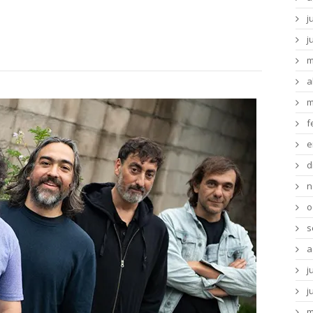
j
j
m
a
m
f
e
d
n
o
s
a
j
j
m