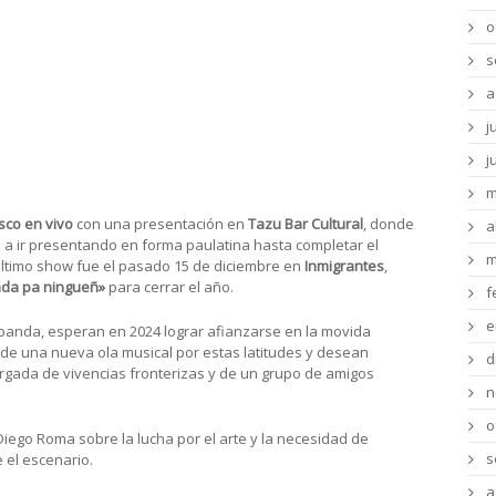
musicales, además de idiomas y dialectos.
o
 transmitió sus raíces y su ideología, a
s
tanto en el interior como en la capital.
a
 presentarse en su ciudad natal, es un
j
smos, pero saben que pronto se van a dar
j
m
sco en vivo
con una presentación en
Tazu Bar Cultural
, donde
a
 a ir presentando en forma paulatina hasta completar el
m
último show fue el pasado 15 de diciembre en
Inmigrantes
,
ada pa ningueñ»
para cerrar el año.
f
e
banda, esperan en 2024 lograr afianzarse en la movida
 de una nueva ola musical por estas latitudes y desean
d
rgada de vivencias fronterizas y de un grupo de amigos
n
o
go Roma sobre la lucha por el arte y la necesidad de
s
 el escenario.
a