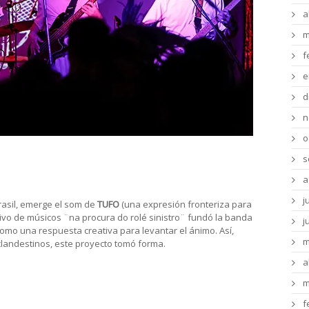
a
m
f
e
d
n
o
aís, para toda la galera
s
a
j
Brasil, emerge el som de
TUFO
(una expresión fronteriza para
tivo de músicos ¨na procura do rolé sinistro¨ fundó la banda
j
mo una respuesta creativa para levantar el ánimo. Así,
m
landestinos, este proyecto tomó forma.
a
 destacar sus raíces fronterizas y su
m
do rock, samba y candombe para generar
f
l norte