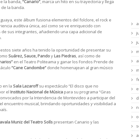
de la banda,
“Canario”
, marca un hito en su trayectoria y llega
Ar
 de la banda.
uguaya, este álbum fusiona elementos del folclore, el rock e
a
iencia auditiva única, así como se ve enriquecido con
 de sus integrantes, añadiendo una capa adicional de
j
.
j
 estos siete años ha tenido la oportunidad de presentar su
m
 como
Suárez, Sauce, Pando
y
Las Piedras
, así como de
a
narios”
en el Teatro Politeama y ganar los Fondos Prende de
táculo
“Cane Candombe”
donde homenajean al gran músico
m
f
o en la
Sala Lazaroff
su espectáculo “El disco que no
e
por el
Instituto Nacional de Música
para su programa “Giras
convocados por la Intendencia de Montevideo a participar del
d
 el encuentro musical, brindando oportunidades y visibilidad a
n
aís.
o
avala Muniz del Teatro Solís
presentan Canario y las
s
a