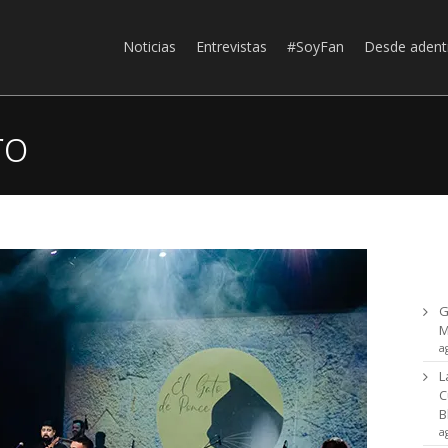
Noticias
Entrevistas
#SoyFan
Desde adent
ro
Ul
G
a
L
C
B
a