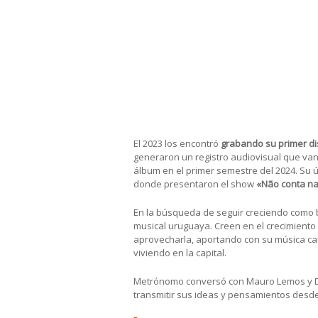
abordando distintos géneros 
La banda presentó un show que
través de experiencias vividas 
El proyecto aún no ha logrado
debe que tienen con ellos mi
las condiciones.
El 2023 los encontró
grabando su primer di
generaron un registro audiovisual que van
álbum en el primer semestre del 2024. Su 
donde presentaron el show
«Não conta n
En la búsqueda de seguir creciendo como 
musical uruguaya. Creen en el crecimiento
aprovecharla, aportando con su música ca
viviendo en la capital.
Metrónomo conversó con Mauro Lemos y Die
transmitir sus ideas y pensamientos desde