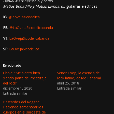
Daniel Martínez:
bajo y coros
Matías Bobadilla y Matías Lombardi:
guitarras eléctricas
IG:
@laovejasicodelica
FB:
@LaOvejaSicodelicabanda
YT:
LaOvejaSicodelicabanda
SP:
LaOvejaSicodelica
Relacionado
Chole: “Me siento bien
Señor Loop, la esencia del
siendo parte del mestizaje
rock latino, desde Panamá
del rock”
abril 25, 2018
diciembre 1, 2020
Entrada similar
Entrada similar
Bastardos del Reggae:
Haciendo serpentear los
cuerpos en el suroeste del