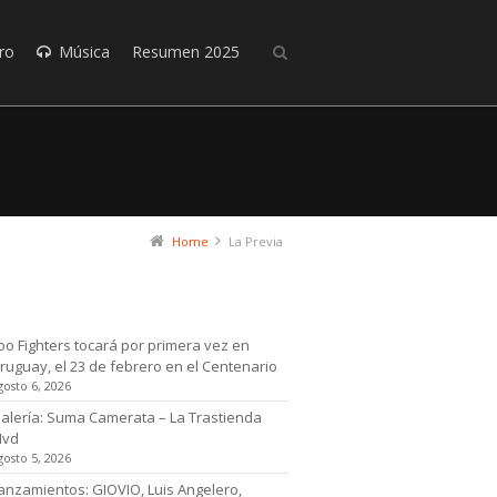
ro
Música
Resumen 2025
Home
La Previa
timas noticias
oo Fighters tocará por primera vez en
ruguay, el 23 de febrero en el Centenario
gosto 6, 2026
alería: Suma Camerata – La Trastienda
Mvd
gosto 5, 2026
anzamientos: GIOVIO, Luis Angelero,