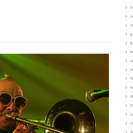
o
s
a
j
j
m
a
m
f
e
d
n
o
s
a