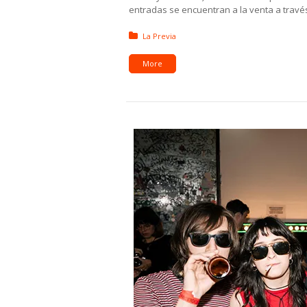
entradas se encuentran a la venta a trav
Posted in:
La Previa
More