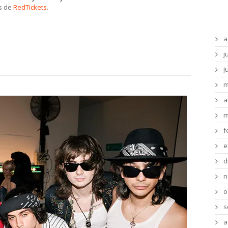
és de
RedTickets
.
Ar
a
j
j
m
a
m
f
e
d
n
o
s
a