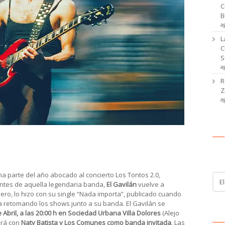
C
B
a
L
C
S
a
R
Z
a
senta en S.U. Villa Dolores
Ca
a parte del año abocado al concierto Los Tontos 2.0,
Cat
antes de aquella legendaria banda,
El Gavilán
vuelve a
de
mero, lo hizo con su single “Nada importa”, publicado cuando
noti
ra retomando los shows junto a su banda. El Gavilán se
 Abril, a las 20:00 h en Sociedad Urbana Villa Dolores
(Alejo
ará con
Naty Batista y Los Comunes como banda invitada
. Las