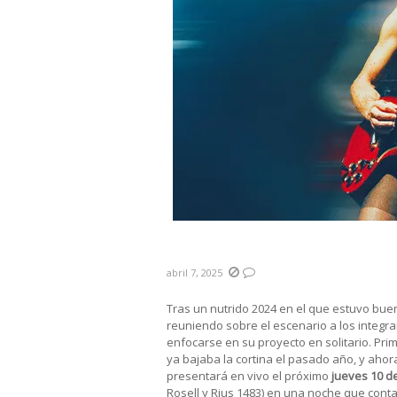
#LaPrevia El Gavilán se pre
abril 7, 2025
Tras un nutrido 2024 en el que estuvo buen
reuniendo sobre el escenario a los integr
enfocarse en su proyecto en solitario. Pri
ya bajaba la cortina el pasado año, y aho
presentará en vivo el próximo
jueves 10 de
Rosell y Rius 1483) en una noche que cont