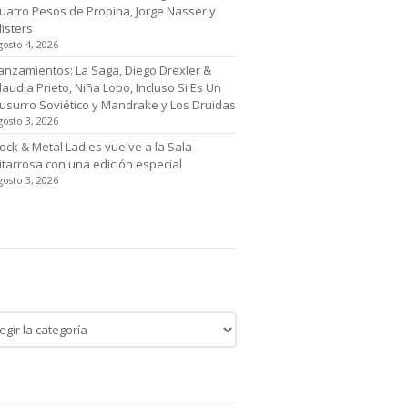
uatro Pesos de Propina, Jorge Nasser y
listers
gosto 4, 2026
anzamientos: La Saga, Diego Drexler &
laudia Prieto, Niña Lobo, Incluso Si Es Un
usurro Soviético y Mandrake y Los Druidas
gosto 3, 2026
ock & Metal Ladies vuelve a la Sala
itarrosa con una edición especial
gosto 3, 2026
tegoría de noticias
egoría
cias