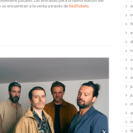
etiembre pasado. Las entradas para la última edición del
 se encuentran a la venta a través de
RedTickets
.
a
m
f
e
d
n
o
s
a
j
j
m
a
m
f