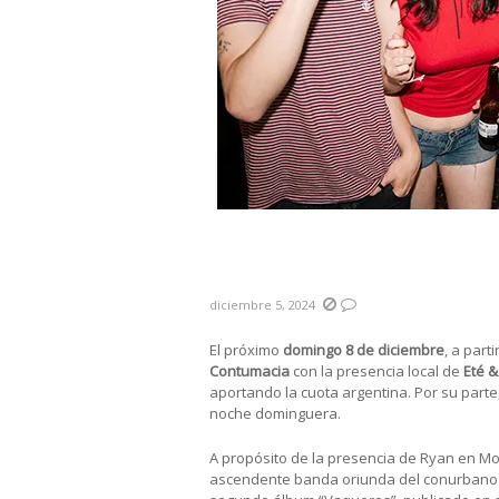
#LaPrevia Los argentinos R
Contumacia junto a Eté & 
diciembre 5, 2024
El próximo
domingo 8 de diciembre
, a part
Contumacia
con la presencia local de
Eté 
aportando la cuota argentina. Por su parte
noche dominguera.
A propósito de la presencia de Ryan en M
ascendente banda oriunda del conurbano