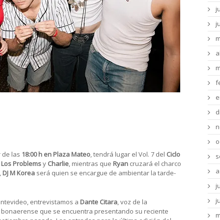
j
j
m
a
m
f
e
yan se presentan en el Ciclo
d
Los Problems y Charlie
n
o
ir de las
18:00 h en Plaza Mateo
, tendrá lugar el Vol. 7 del
Ciclo
s
& Los Problems
y
Charlie
, mientras que
Ryan
cruzará el charco
a
,
DJ M Korea
será quien se encargue de ambientar la tarde-
j
j
ontevideo, entrevistamos a
Dante Citara
, voz de la
 bonaerense que se encuentra presentando su reciente
m