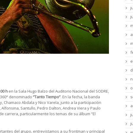
j
j
m
a
m
f
e
ensos presenta su show 360° “Tanto
d
n
o
.00 h
en la Sala Hugo Balzo del Auditorio Nacional del SODRE,
w 360° denominado
“Tanto Tiempo”
. En la fecha, la banda
s
, Chamaco Abdala y Nico Varela, junto a la participación
a
, Alfonsina, Santullo, Pedro Dalton, Andrea Viera y Paulo
e carrera, particularmente los temas de su álbum “El
j
j
antes del grupo, entrevistamos a su frontman y principal
m