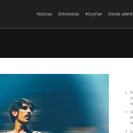
Noticias
Entrevistas
#SoyFan
Desde adent
Ul
F
U
a
G
a
L