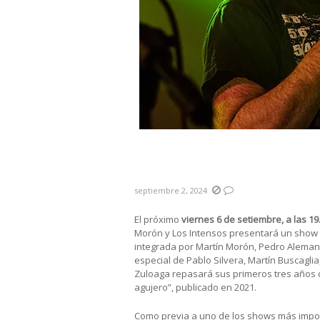
#LaPrevia Morón y Los Int
Tiempo”
septiembre 2, 2024
El próximo
viernes 6 de setiembre, a las 19
Morón y Los Intensos presentará un sho
integrada por Martín Morón, Pedro Alemany
especial de Pablo Silvera, Martín Buscaglia
Zuloaga repasará sus primeros tres años d
agujero”, publicado en 2021.
Como previa a uno de los shows más import