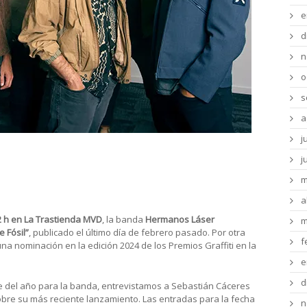
e
d
n
o
s
a
j
resenta “Paisaje Fósil” en La
j
m
a
2 h en La Trastienda MVD
, la banda
Hermanos Láser
m
e Fósil”
, publicado el último día de febrero pasado. Por otra
f
na nominación en la edición 2024 de los Premios Graffiti en la
e
d
 del año para la banda, entrevistamos a Sebastián Cáceres
obre su más reciente lanzamiento. Las entradas para la fecha
n