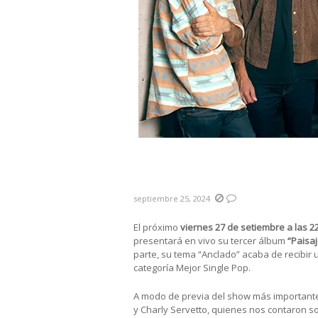
#LaPrevia Hermanos Láser p
Trastienda MVD
septiembre 25, 2024
El próximo
viernes 27 de setiembre a las 2
presentará en vivo su tercer álbum
“Paisaj
parte, su tema “Anclado” acaba de recibir u
categoría Mejor Single Pop.
A modo de previa del show más importante
y Charly Servetto, quienes nos contaron s