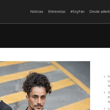
Noticias
Entrevistas
#SoyFan
Desde adent
Ul
F
U
a
G
a
L