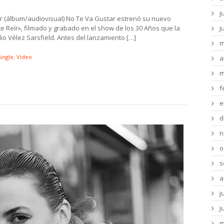
j
r (álbum/audiovisual) No Te Va Gustar estrenó su nuevo
e Reír», filmado y grabado en el show de los 30 Años que la
j
dio Vélez Sarsfield. Antes del lanzamiento […]
m
ingle
Video
a
m
f
e
d
n
o
s
a
j
j
m