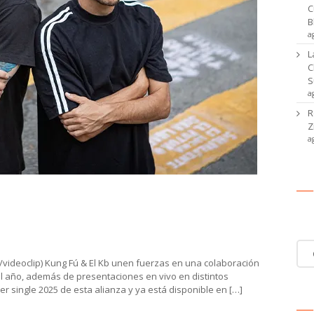
C
B
a
L
C
S
a
R
Z
a
ú, Kuropa & Severo, Cuatro Pesos de
Ca
tier & Lucas Cary y EMI
Cat
de
e/videoclip) Kung Fú & El Kb unen fuerzas en una colaboración
noti
del año, además de presentaciones en vivo en distintos
er single 2025 de esta alianza y ya está disponible en […]