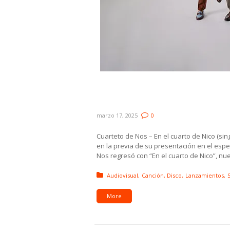
Novedades: Cuarteto de Nos
Romero y Martín Iglesias
marzo 17, 2025
0
Cuarteto de Nos – En el cuarto de Nico (sing
en la previa de su presentación en el espe
Nos regresó con “En el cuarto de Nico”, nu
Posted in:
Audiovisual
Canción
Disco
Lanzamientos
S
More