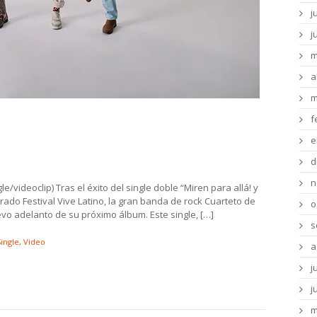
j
j
m
a
m
, Malditos Planetas, Rojo Tres, Lucía
f
e
d
n
le/videoclip) Tras el éxito del single doble “Miren para allá! y
rado Festival Vive Latino, la gran banda de rock Cuarteto de
o
evo adelanto de su próximo álbum. Este single, […]
s
ingle
Video
a
j
j
m