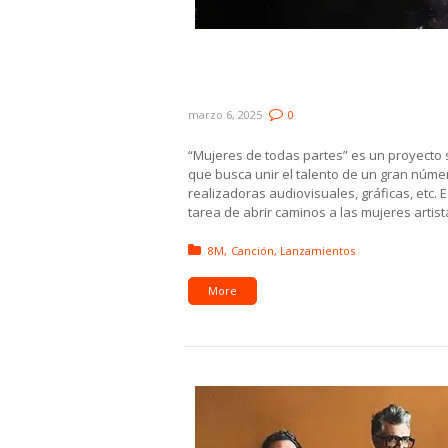
“Mujeres de Todas Partes”,
productoras y realizadora
marzo 6, 2025
0
“Mujeres de todas partes” es un proyecto 
que busca unir el talento de un gran núme
realizadoras audiovisuales, gráficas, etc.
tarea de abrir caminos a las mujeres artist
Posted in:
8M
Canción
Lanzamientos
More