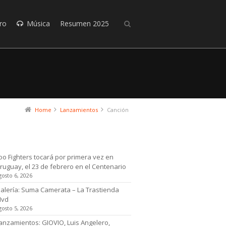
ro
Música
Resumen 2025
Home
Lanzamientos
Canción
timas noticias
oo Fighters tocará por primera vez en
ruguay, el 23 de febrero en el Centenario
gosto 6, 2026
alería: Suma Camerata – La Trastienda
Mvd
gosto 5, 2026
anzamientos: GIOVIO, Luis Angelero,