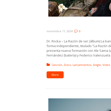
Novedades: Alejandra Wolf
noviembre 11, 2024
0
Dr. Rocka – La Razón de ser (álbum) La ba
forma independiente, titulado “La Razón 
presenta nueva formación con Ale Sama (voz)
Fernández (batería) y Federico Valenzuela (
Posted in:
Canción
Disco
Lanzamientos
Single
Video
More