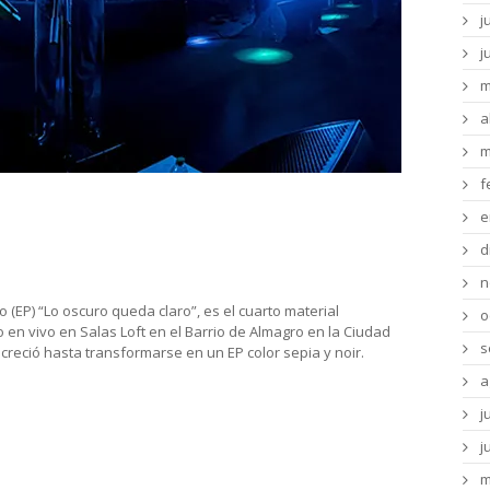
j
j
m
a
m
f
tias, Elena Ciavaglia, Arquero y
e
d
n
 (EP) “Lo oscuro queda claro”, es el cuarto material
o
o en vivo en Salas Loft en el Barrio de Almagro en la Ciudad
s
 creció hasta transformarse en un EP color sepia y noir.
a
j
j
m