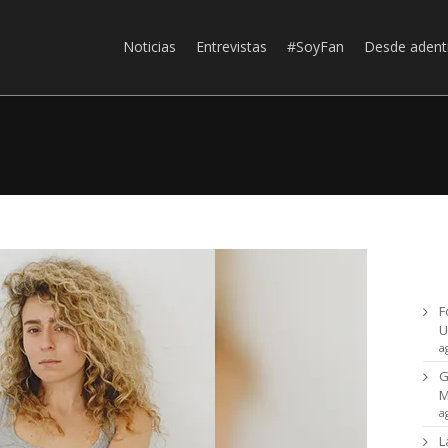
Noticias
Entrevistas
#SoyFan
Desde adent
Ul
F
U
a
G
a
L