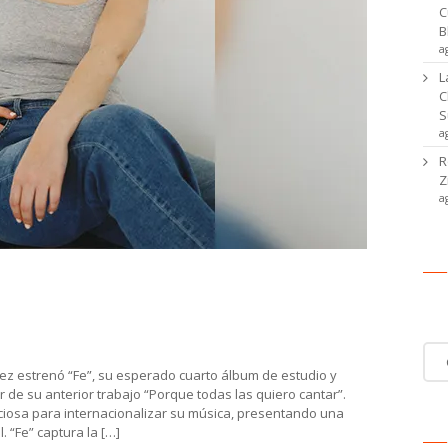
C
B
a
L
C
S
a
R
Z
a
, Diego González ft. Boni, Jazmín
Ca
 LOS COMUNES
Cat
de
ñez estrenó “Fe”, su esperado cuarto álbum de estudio y
noti
or de su anterior trabajo “Porque todas las quiero cantar”.
iosa para internacionalizar su música, presentando una
 “Fe” captura la […]