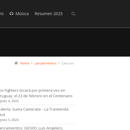
ro
Música
Resumen 2025
Home
Lanzamientos
Canción
timas noticias
oo Fighters tocará por primera vez en
ruguay, el 23 de febrero en el Centenario
gosto 6, 2026
alería: Suma Camerata – La Trastienda
Mvd
gosto 5, 2026
anzamientos: GIOVIO, Luis Angelero,