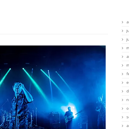
Ar
a
j
j
m
a
m
f
e
d
n
o
s
a