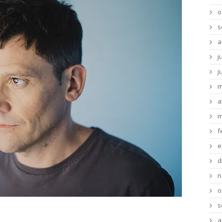
o
s
a
j
j
m
a
m
f
e
d
n
o
s
ico, Florencia Núñez & Laura
a