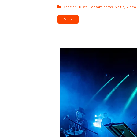
Posted in:
Canción
Disco
Lanzamientos
Single
Video
More