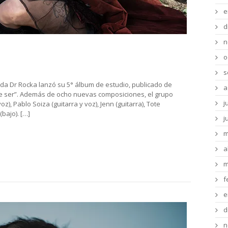
e
d
n
f, Dr. Rocka y Mínima
o
s
nda Dr Rocka lanzó su 5° álbum de estudio, publicado de
a
de ser”. Además de ocho nuevas composiciones, el grupo
j
, Pablo Soiza (guitarra y voz), Jenn (guitarra), Tote
bajo). […]
j
m
a
m
f
e
d
n