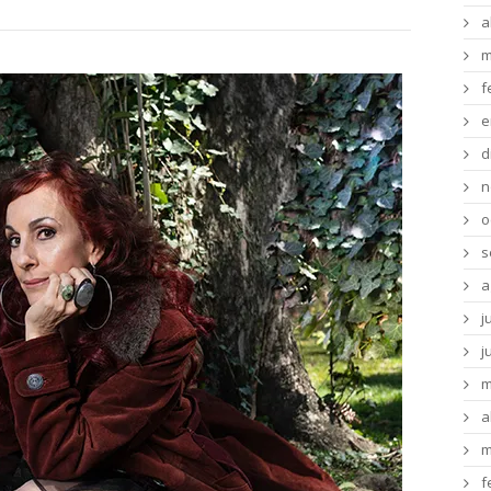
a
m
f
e
d
n
o
s
a
j
j
m
a
m
f