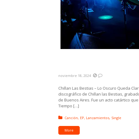
Novedades: Chillan Las Bes
Clipper
noviembre 18, 2024
Chillan Las Bestias – Lo Oscuro Queda Claro
discográfico de Chillan las Bestias, grabad
de Buenos Aires. Fue un acto catártico que
Tiempo […]
Posted in:
Canción
EP
Lanzamientos
Single
More