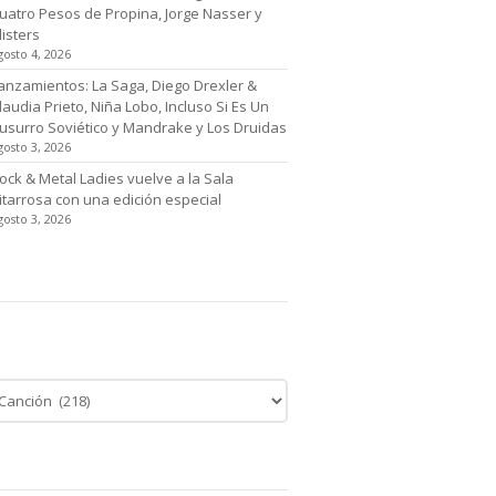
uatro Pesos de Propina, Jorge Nasser y
listers
gosto 4, 2026
anzamientos: La Saga, Diego Drexler &
laudia Prieto, Niña Lobo, Incluso Si Es Un
usurro Soviético y Mandrake y Los Druidas
gosto 3, 2026
ock & Metal Ladies vuelve a la Sala
itarrosa con una edición especial
gosto 3, 2026
tegoría de noticias
egoría
cias