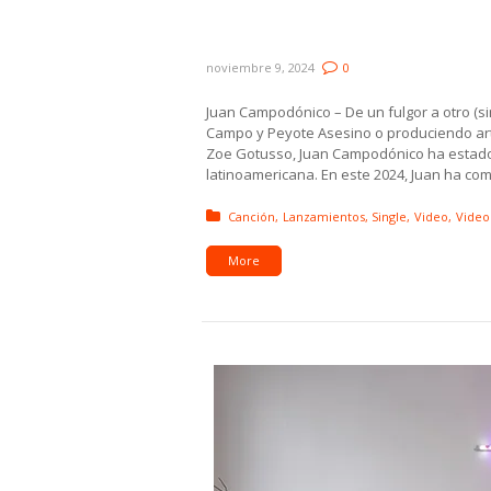
Canoura, Camila Sapin ft. 
Embajadores del Buen Gus
noviembre 9, 2024
0
Juan Campodónico – De un fulgor a otro (s
Campo y Peyote Asesino o produciendo arti
Zoe Gotusso, Juan Campodónico ha estado 
latinoamericana. En este 2024, Juan ha c
Posted in:
Canción
Lanzamientos
Single
Video
Video 
More