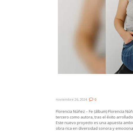
Novedades: Florencia Núñez
Romero y Naty Batista y
noviembre 26, 2024
0
Florencia Núñez – Fe (álbum) Florencia Nú
tercero como autora, tras el éxito arrollad
Este nuevo proyecto es una apuesta ambic
obra rica en diversidad sonora y emocional.