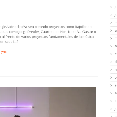
Vicky Ripa y Otro Tavella & Los
j
to ft. Cumbia Club
j
m
ingle/videoclip) Ya sea creando proyectos como Bajofondo,
a
stas como Jorge Drexler, Cuarteto de Nos, No te Va Gustar o
al frente de varios proyectos fundamentales de la música
m
omenzado […]
f
lyric
e
d
n
o
s
a
j
j
m