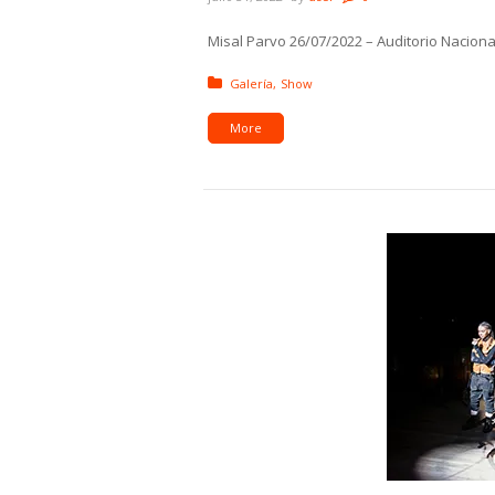
Misal Parvo 26/07/2022 – Auditorio Naci
Posted in:
Galería
Show
More