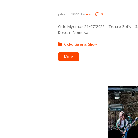
Galería: Se Armó Kokoa y 
julio 30, 2022
by
user
0
Ciclo Mydmus 21/07/2022 – Teatro Solís –
Kokoa Nomusa
Posted in:
Ciclo
Galería
Show
More