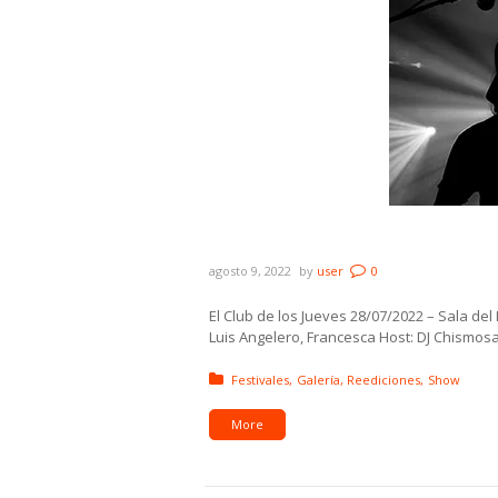
Galería: El Club de los Jue
agosto 9, 2022
by
user
0
El Club de los Jueves 28/07/2022 – Sala de
Luis Angelero, Francesca Host: DJ Chismosa
Posted in:
Festivales
Galería
Reediciones
Show
More