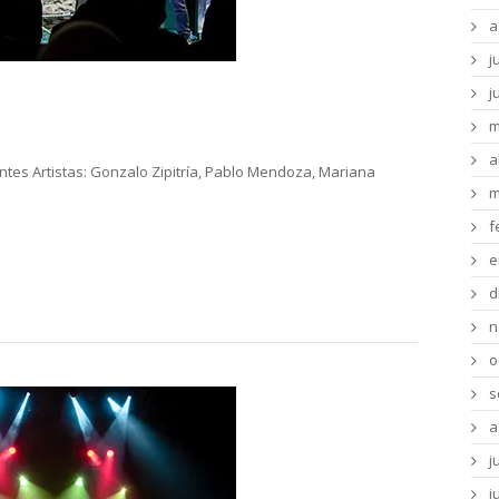
a
j
s
j
m
a
ntes Artistas: Gonzalo Zipitría, Pablo Mendoza, Mariana
m
f
e
d
n
o
s
a
j
j