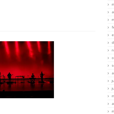
m
a
m
f
e
d
n
o
s
a
j
j
m
a
 – «Misal Parvo»
m