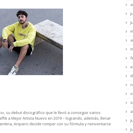
a
j
j
m
a
m
f
e
d
enda para presentarnos su «mundo
n
o
s
a
s», su debut discográfico que le llevó a conseguir varios
ffiti a Mejor Artista Nuevo en 2019 – logrando, además, llenar
j
Argentina, Arquero decide romper con su fórmula y reinventarse
j