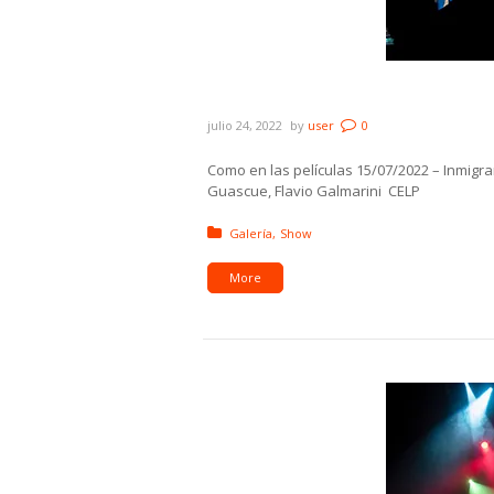
Galería: CELP – Inmigrante
julio 24, 2022
by
user
0
Como en las películas 15/07/2022 – Inmigra
Guascue, Flavio Galmarini CELP
Posted in:
Galería
Show
More