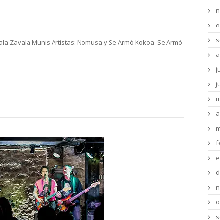
Nomusa – Ciclo Mydmus – Teatro Solís
n
o
s
 Sala Zavala Munis Artistas: Nomusa y Se Armó Kokoa Se Armó
a
j
j
m
a
m
f
e
d
n
o
s