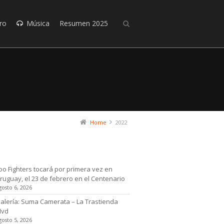
ro
Música
Resumen 2025
Home
2022
timas noticias
oo Fighters tocará por primera vez en
ruguay, el 23 de febrero en el Centenario
gosto 6, 2026
alería: Suma Camerata – La Trastienda
Mvd
gosto 5, 2026