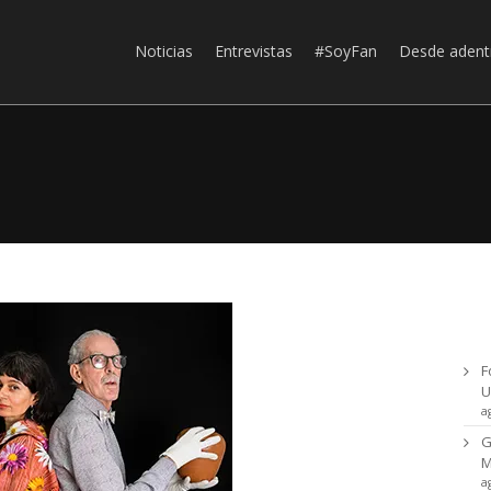
Noticias
Entrevistas
#SoyFan
Desde adent
Ul
F
U
a
G
a