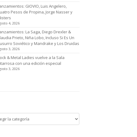
anzamientos: GIOVIO, Luis Angelero,
uatro Pesos de Propina, Jorge Nasser y
listers
gosto 4, 2026
anzamientos: La Saga, Diego Drexler &
laudia Prieto, Niña Lobo, Incluso Si Es Un
usurro Soviético y Mandrake y Los Druidas
gosto 3, 2026
ock & Metal Ladies vuelve a la Sala
itarrosa con una edición especial
gosto 3, 2026
tegoría de noticias
egoría
cias