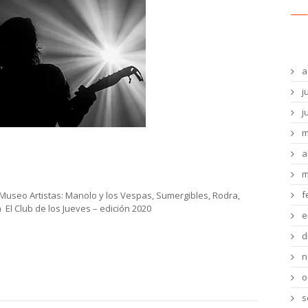
Ar
a
j
j
m
ves – Sala del Museo
a
m
f
l Museo Artistas: Manolo y los Vespas, Sumergibles, Rodra,
 El Club de los Jueves – edición 2020
e
d
n
o
s