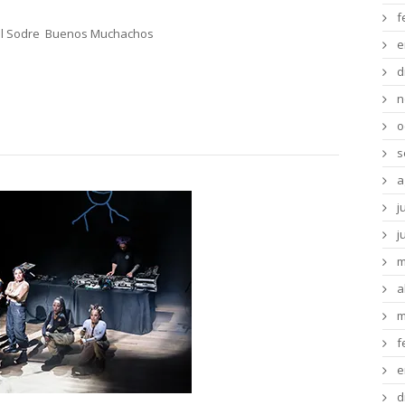
f
onal Sodre Buenos Muchachos
e
d
n
o
s
a
j
j
m
a
m
f
e
d