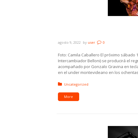
Antolín con Gonzalo Gravin
Los Paquitos en Sala Lazar
agosto 9, 2022
by
user
0
Foto: Camila Caballero El próximo sábado 13
Intercambiador Belloni) se producirá el re
acompañado por Gonzalo Gravina en teclad
en el under montevideano en los ochentas
Posted in:
Uncategorized
More