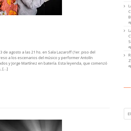
L
C
B
a
a y Jorge Martínez + Patricia Turnes &
L
off
C
S
a
 de agosto a las 21 hs. en Sala Lazaroff (1er. piso del
R
greso a los escenarios del músico y performer Antolín
Z
os y Jorge Martínez en batería. Esta leyenda, que comenzó
a
, […]
Ca
Cat
de
noti