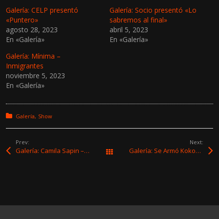
Galería: CELP presentó
Galería: Socio presentó «Lo
«Puntero»
sabremos al final»
agosto 28, 2023
abril 5, 2023
En «Galería»
En «Galería»
Galería: Mínima –
Inmigrantes
noviembre 5, 2023
En «Galería»
Posted in:
Galería
Show
Prev:
Next:
Galería: Camila Sapin – «Una Contigo» (Fecha 1)
Galería: Se Armó Kokoa y Nomusa – Ciclo Mydmus – Teatro Solís
Todas las entradas