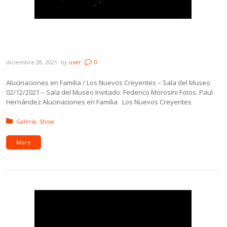
Galería: Alucinaciones en Familia / Los
Nuevos Creyentes – Sala del Museo
diciembre 28, 2021
by
user
0
Alucinaciones en Familia / Los Nuevos Creyentes – Sala del Museo
02/12/2021 – Sala del Museo Invitado: Federico Morosini Fotos: Paul
Hernández Alucinaciones en Familia Los Nuevos Creyentes
Posted in:
Galería
Show
More