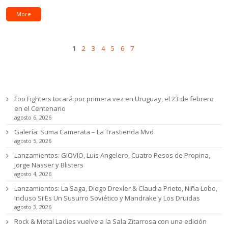
More
Pages
Next
1
2
3
4
5
6
7
Ultimas noticias
Foo Fighters tocará por primera vez en Uruguay, el 23 de febrero
en el Centenario
agosto 6, 2026
Galería: Suma Camerata – La Trastienda Mvd
agosto 5, 2026
Lanzamientos: GIOVIO, Luis Angelero, Cuatro Pesos de Propina,
Jorge Nasser y Blisters
agosto 4, 2026
Lanzamientos: La Saga, Diego Drexler & Claudia Prieto, Niña Lobo,
Incluso Si Es Un Susurro Soviético y Mandrake y Los Druidas
agosto 3, 2026
Rock & Metal Ladies vuelve a la Sala Zitarrosa con una edición