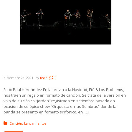
Eté & Los Problems presenta “Jordan”,
adelanto de “Orquesta en las Sombras», su
próximo álbum.
diciembre 24, 2021
by
user
0
Foto: Paul Hernández En la previa a la Navidad, Eté & Los Problems,
nos traen un regalo en formato de canción. Se trata de la versión en
vivo de su clásico “Jordan” registrada en setiembre pasado en
ocasión de su épico show “Orquesta en las Sombras” donde la
banda se presentó en formato sinfónico, en […]
Posted in:
Canción
Lanzamientos