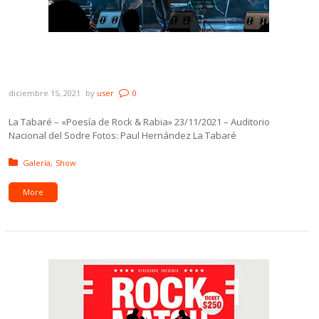
Galería: La Tabaré – «Poesía de Rock &
Rabia»
diciembre 15, 2021
by
user
0
La Tabaré – «Poesía de Rock & Rabia» 23/11/2021 – Auditorio
Nacional del Sodre Fotos: Paul Hernández La Tabaré
Posted in:
Galería
Show
More