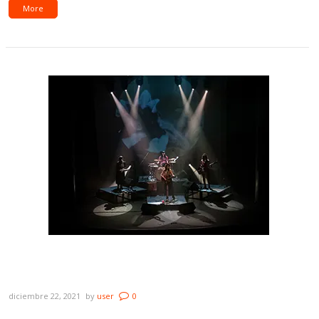
More
Galería: Las Mantarrayas – Ciclo Marea –
Sala Zitarrosa
diciembre 22, 2021
by
user
0