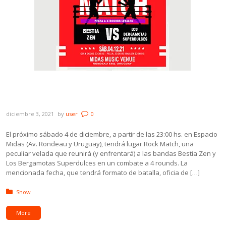
Rock Match, la fecha que enfrentará a
Bestia Zen y Los Bergamotas Superdulces
diciembre 3, 2021
by
user
0
El próximo sábado 4 de diciembre, a partir de las 23:00 hs. en Espacio
Midas (Av. Rondeau y Uruguay), tendrá lugar Rock Match, una
peculiar velada que reunirá (y enfrentará) a las bandas Bestia Zen y
Los Bergamotas Superdulces en un combate a 4 rounds. La
mencionada fecha, que tendrá formato de batalla, oficia de […]
Posted in:
Show
More