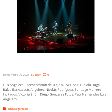
Galería: Luis Angelero – presentación de
«Lejos»
noviembre 26, 2021
by
user
0
Luis Angelero – presentación de «Lejos» 05/11/2021 – Sala Hugo
Balzo Banda: Luis Angelero, Nicolás Rodríguez, Santiago Marrero
Invitados: Victoria Brión, Diego González Fotos: Paul Hernández Luis
Angelero
Posted in:
Uncategorized