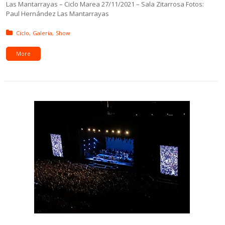
Las Mantarrayas – Ciclo Marea 27/11/2021 – Sala Zitarrosa Fotos:
Paul Hernández Las Mantarrayas
Posted in:
Ciclo
Galería
Show
More