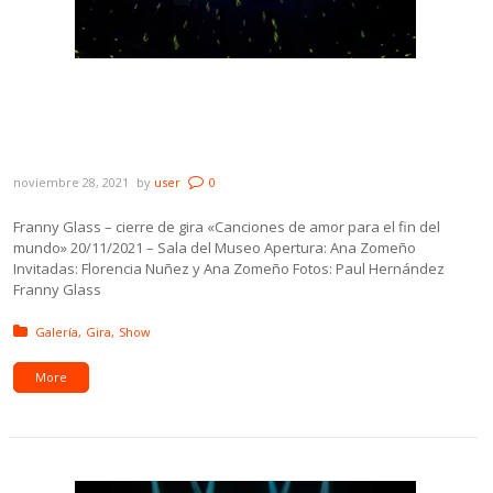
Galería: Franny Glass – cierre de gira
«Canciones de amor para el fin del
mundo»
noviembre 28, 2021
by
user
0
Franny Glass – cierre de gira «Canciones de amor para el fin del
mundo» 20/11/2021 – Sala del Museo Apertura: Ana Zomeño
Invitadas: Florencia Nuñez y Ana Zomeño Fotos: Paul Hernández
Franny Glass
Posted in:
Galería
Gira
Show
More