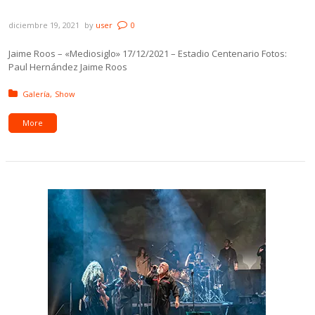
Galería: Jaime Roos – «Mediosiglo»
diciembre 19, 2021
by
user
0
Jaime Roos – «Mediosiglo» 17/12/2021 – Estadio Centenario Fotos:
Paul Hernández Jaime Roos
Posted in:
Galería
Show
More