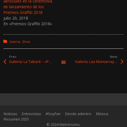
aerosoles en la ceremonia
de lanzamiento de los
Premios Graffiti 2018
julio 20, 2018
En «Premios Graffiti 2018»
Posted in:
Galería
Show
Prev:
Next:
Galería: La Tabaré – «Poesía de Rock & Rabia»
Galería: Las Mantarrayas – Ciclo Marea – Sala Zitarrosa
Todas las entradas
Noticias
Entrevistas
#SoyFan
Desde adentro
Música
Resumen 2025
© 2024 Metrónomo.