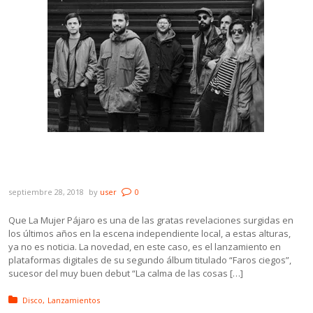
La Mujer Pájaro publicó su segundo álbum
“Faros Ciegos”
septiembre 28, 2018
by
user
0
Que La Mujer Pájaro es una de las gratas revelaciones surgidas en
los últimos años en la escena independiente local, a estas alturas,
ya no es noticia. La novedad, en este caso, es el lanzamiento en
plataformas digitales de su segundo álbum titulado “Faros ciegos”,
sucesor del muy buen debut “La calma de las cosas […]
Posted in:
Disco
Lanzamientos