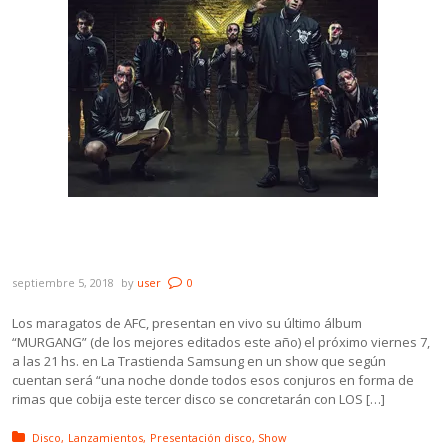
AFC presenta su excelente disco
“MURGANG” en vivo en La Trastienda
septiembre 5, 2018
by
user
0
Los maragatos de AFC, presentan en vivo su último álbum
“MURGANG” (de los mejores editados este año) el próximo viernes 7,
a las 21 hs. en La Trastienda Samsung en un show que según
cuentan será “una noche donde todos esos conjuros en forma de
rimas que cobija este tercer disco se concretarán con LOS […]
Posted in:
Disco
Lanzamientos
Presentación disco
Show