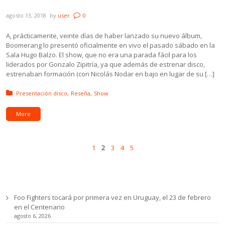
Boomerang presentó «El encanto» en vivo
agosto 13, 2018
by
user
0
A, prácticamente, veinte días de haber lanzado su nuevo álbum,
Boomerang lo presentó oficialmente en vivo el pasado sábado en la
Sala Hugo Balzo. El show, que no era una parada fácil para los
liderados por Gonzalo Zipitría, ya que además de estrenar disco,
estrenaban formación (con Nicolás Nodar en bajo en lugar de su […]
Posted in:
Presentación disco
Reseña
Show
More
Pages
Prev
Next
1
2
3
4
5
Ultimas noticias
Foo Fighters tocará por primera vez en Uruguay, el 23 de febrero
en el Centenario
agosto 6, 2026