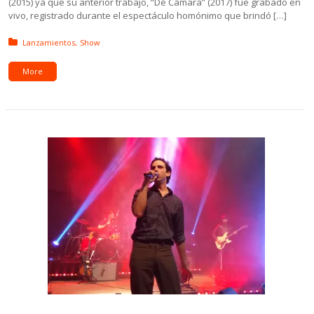
(2015) ya que su anterior trabajo, “De Cámara” (2017) fue grabado en
vivo, registrado durante el espectáculo homónimo que brindó […]
Posted in:
Lanzamientos
Show
More