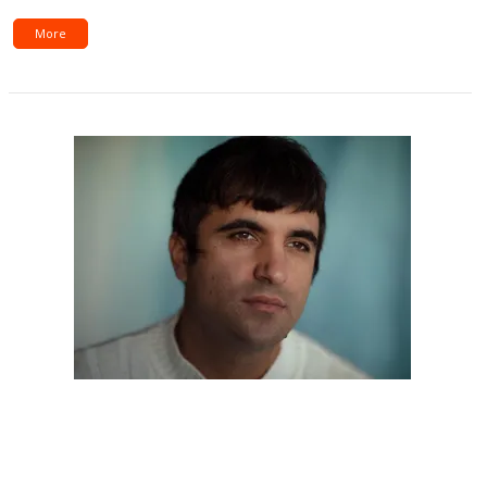
More
Martín Rivero retoma su camino solista con
un single que remite a sus orígenes.
Escuchalo acá