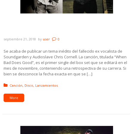
Se dio a conocer una canción inédita de
Chris Cornell y Suede estrenó álbum
septiembre 21, 2018
by
user
0
Se acaba de publicar un tema inédito del fallecido ex vocalista de
Soundgarden y Audioslave Chris Cornell. La canción, titulada “When
Bad Does Good”, es el primer single del box set que se editará en el
mes de noviembre, conteniendo una retrospectiva de su carrera. Si
bien se desconoce la fecha exacta en que se […]
Posted in:
Canción
Disco
Lanzamientos
More