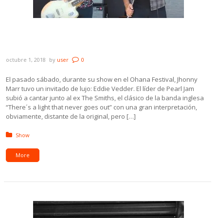
Eddie Vedder se cantó una de The Smiths
junto a Jhonny Marr. Miralo acá.
octubre 1, 2018
by
user
0
El pasado sábado, durante su show en el Ohana Festival, Jhonny
Marr tuvo un invitado de lujo: Eddie Vedder. El líder de Pearl Jam
subió a cantar junto al ex The Smiths, el clásico de la banda inglesa
“There´s a light that never goes out” con una gran interpretación,
obviamente, distante de la original, pero […]
Posted in:
Show
More