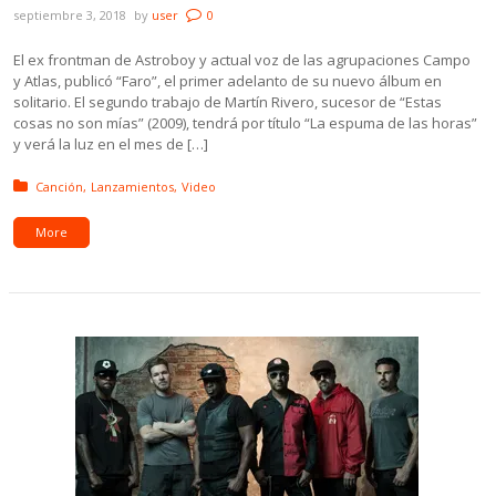
septiembre 3, 2018
by
user
0
El ex frontman de Astroboy y actual voz de las agrupaciones Campo
y Atlas, publicó “Faro”, el primer adelanto de su nuevo álbum en
solitario. El segundo trabajo de Martín Rivero, sucesor de “Estas
cosas no son mías” (2009), tendrá por título “La espuma de las horas”
y verá la luz en el mes de […]
Posted in:
Canción
Lanzamientos
Video
More