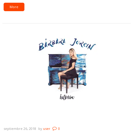
More
Bárbara Jorcin presenta en vivo “Indigo”, su
álbum debut
septiembre 26, 2018
by
user
0