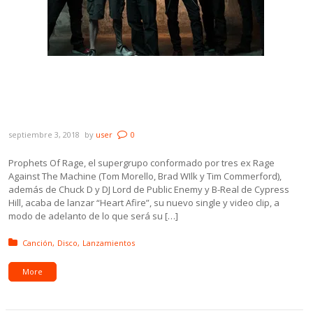
Prophets Of Rage publicó el primer
adelanto de su nuevo álbum y anunció
novedades de sus integrantes
septiembre 3, 2018
by
user
0
Prophets Of Rage, el supergrupo conformado por tres ex Rage
Against The Machine (Tom Morello, Brad WIlk y Tim Commerford),
además de Chuck D y DJ Lord de Public Enemy y B-Real de Cypress
Hill, acaba de lanzar “Heart Afire”, su nuevo single y video clip, a
modo de adelanto de lo que será su […]
Posted in:
Canción
Disco
Lanzamientos
More