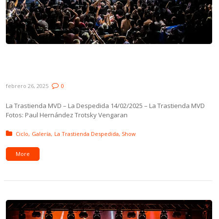
Galería: Trotsky Vengaran en La Trastienda
MVD – La Despedida
febrero 26, 2025
0
La Trastienda MVD – La Despedida 14/02/2025 – La Trastienda MVD
Fotos: Paul Hernández Trotsky Vengaran
Posted in:
Ciclo
Galería
La Trastienda Despedida
Show
More