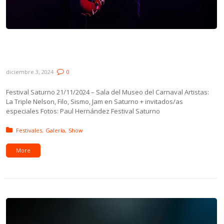
Galería: Festival Saturno – Sala del Museo
del Carnaval
diciembre 3, 2024
0
Festival Saturno 21/11/2024 – Sala del Museo del Carnaval Artistas:
La Triple Nelson, Filo, Sismo, Jam en Saturno + invitados/as
especiales Fotos: Paul Hernández Festival Saturno
Posted in:
Festivales
Galería
Show
More