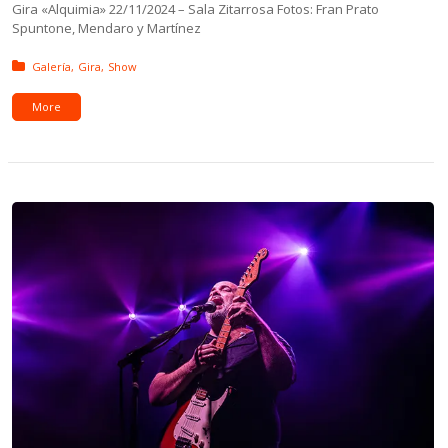
Gira «Alquimia» 22/11/2024 – Sala Zitarrosa Fotos: Fran Prato
Spuntone, Mendaro y Martínez
Posted in:
Galería
Gira
Show
More