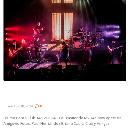
Galería: Brüma Cabra Clüb y Amigos en La
Trastienda MVD
diciembre 18, 2024
0
Brüma Cabra Clüb 14/12/2024 – La Trastienda MVD4 Show apertura:
Amigovio Fotos: Paul Hernández Brüma Cabra Clüb y Amigos