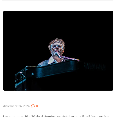
Galería: Fito Páez – “Páez 4030”
diciembre 26, 2024
0
Los pasados 19 y 20 de diciembre en Antel Arena, Fito Páez cerró su