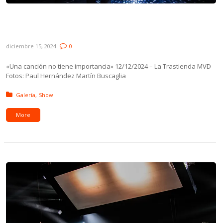
Galería: Martín Buscaglia – «Una canción
no tiene importancia»
diciembre 15, 2024
0
«Una canción no tiene importancia» 12/12/2024 – La Trastienda MVD
Fotos: Paul Hernández Martín Buscaglia
Posted in:
Galería
Show
More