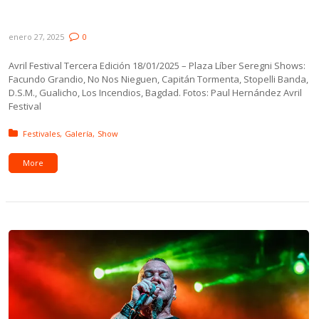
Galería: Avril Festival – Tercera Edición
enero 27, 2025
0
Avril Festival Tercera Edición 18/01/2025 – Plaza Líber Seregni Shows:
Facundo Grandio, No Nos Nieguen, Capitán Tormenta, Stopelli Banda,
D.S.M., Gualicho, Los Incendios, Bagdad. Fotos: Paul Hernández Avril
Festival
Posted in:
Festivales
Galería
Show
More