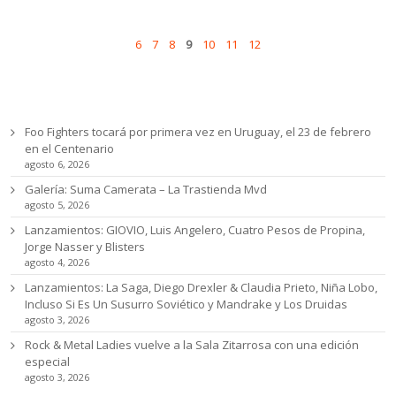
Pages
Prev
Next
6
7
8
9
10
11
12
Ultimas noticias
Foo Fighters tocará por primera vez en Uruguay, el 23 de febrero
en el Centenario
agosto 6, 2026
Galería: Suma Camerata – La Trastienda Mvd
agosto 5, 2026
Lanzamientos: GIOVIO, Luis Angelero, Cuatro Pesos de Propina,
Jorge Nasser y Blisters
agosto 4, 2026
Lanzamientos: La Saga, Diego Drexler & Claudia Prieto, Niña Lobo,
Incluso Si Es Un Susurro Soviético y Mandrake y Los Druidas
agosto 3, 2026
Rock & Metal Ladies vuelve a la Sala Zitarrosa con una edición
especial
agosto 3, 2026