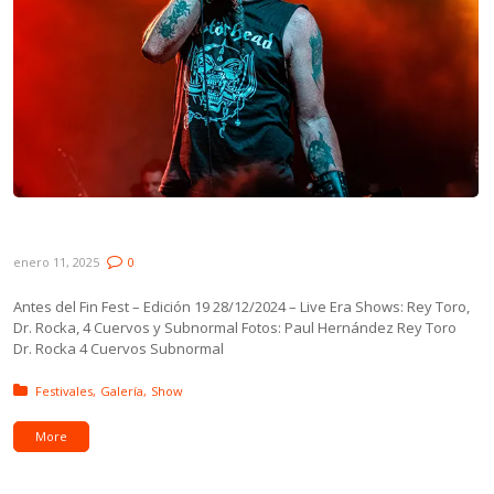
Galería: Antes del Fin Fest – Live Era
enero 11, 2025
0
Antes del Fin Fest – Edición 19 28/12/2024 – Live Era Shows: Rey Toro,
Dr. Rocka, 4 Cuervos y Subnormal Fotos: Paul Hernández Rey Toro
Dr. Rocka 4 Cuervos Subnormal
Posted in:
Festivales
Galería
Show
More