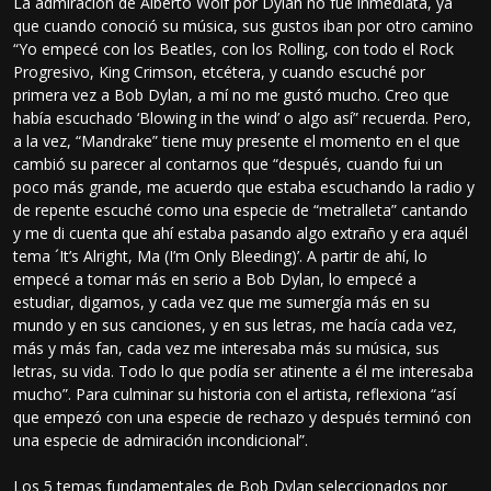
La admiración de Alberto Wolf por Dylan no fue inmediata, ya
que cuando conoció su música, sus gustos iban por otro camino
“Yo empecé con los Beatles, con los Rolling, con todo el Rock
Progresivo, King Crimson, etcétera, y cuando escuché por
primera vez a Bob Dylan, a mí no me gustó mucho. Creo que
había escuchado ‘Blowing in the wind’ o algo así” recuerda. Pero,
a la vez, “Mandrake” tiene muy presente el momento en el que
cambió su parecer al contarnos que “después, cuando fui un
poco más grande, me acuerdo que estaba escuchando la radio y
de repente escuché como una especie de “metralleta” cantando
y me di cuenta que ahí estaba pasando algo extraño y era aquél
tema ´It’s Alright, Ma (I’m Only Bleeding)’. A partir de ahí, lo
empecé a tomar más en serio a Bob Dylan, lo empecé a
estudiar, digamos, y cada vez que me sumergía más en su
mundo y en sus canciones, y en sus letras, me hacía cada vez,
más y más fan, cada vez me interesaba más su música, sus
letras, su vida. Todo lo que podía ser atinente a él me interesaba
mucho”. Para culminar su historia con el artista, reflexiona “así
que empezó con una especie de rechazo y después terminó con
una especie de admiración incondicional”.
Los 5 temas fundamentales de Bob Dylan seleccionados por