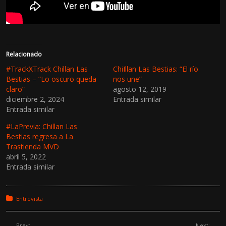
Relacionado
#TrackXTrack Chillan Las
ChiIllan Las Bestias: “El río
Bestias – “Lo oscuro queda
nos une”
claro”
agosto 12, 2019
diciembre 2, 2024
Entrada similar
Entrada similar
#LaPrevia: Chillan Las
Bestias regresa a La
Trastienda MVD
abril 5, 2022
Entrada similar
Posted in:
Entrevista
Prev:
Next: