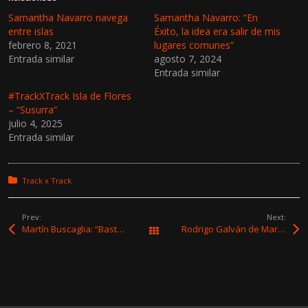
Samantha Navarro navega
Samantha Navarro: “En
entre islas
Éxito, la idea era salir de mis
febrero 8, 2021
lugares comunes”
Entrada similar
agosto 7, 2024
Entrada similar
#TrackXTrack Isla de Flores
– “Susurra”
julio 4, 2025
Entrada similar
Posted in:
Track x Track
Prev:
Next:
Martín Buscaglia: “Basta de Música es, de mis discos, el que más se parece a los que a mí me gusta escuchar”
Rodrigo Galván de Martes 13: “Me gusta pensar que la música es una trinchera y un refugio”
All Works