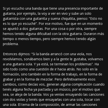
Si yo escucho una banda que tiene una presencia importante de
guitarra, por ejemplo, la voy a ver en vivo y sube un solo
guitarrista con una guitarrita y suena chiquitita, pienso: “Esto no
es lo que yo escuché”. Por ese motivo, fue que en un momento
se apuntó a dos guitarras. Por una cosa o por otra, siempre
hemos tenido alguna dificultad con la otra guitarra. Duraron más
tiempo o menos tiempo, pero siempre hemos tenido algún
problema.
Entonces dijimos: “Si la banda arrancó con una viola, nos
revolvíamos, sonábamos bien y a la gente le gustaba, volvamos
a una guitarra sola. Y ya está, se terminan los problemas”. Ha
sido todo como una cuestión de ir hacia atrás. No solo en la
formación, sino también en la forma de trabajo, en la forma de
grabar y en la forma de mezclar. Pero definitivamente esos
cambios, como decías vos, generan alguna complicación cuando
tenés alguna fecha ya pactada y un músico, por el motivo que
sea, se aleja de la banda. Vos ya venías ensayando las canciones
con dos violas y tenés que ensayarlas con una sola, tocar con
una sola. El tema de la composición, de armar las canciones