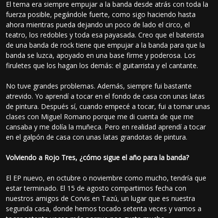
El tema era siempre empujar a la banda desde atrás con toda la
fuerza posible, pegándole fuerte, como sigo haciendo hasta
ahora mientras pueda dejando un poco de lado el circo, el
teatro, los redobles y toda esa payasada. Creo que el baterista
de una banda de rock tiene que empujar a la banda para que la
banda se luzca, apoyado en una base firme y poderosa. Los
firuletes que los hagan los demás: el guitarrista y el cantante.
No tuve grandes problemas. Además, siempre fui bastante
atrevido. Yo aprendí a tocar en el fondo de casa con unas latas
de pintura. Después sí, cuando empecé a tocar, fui a tomar unas
clases con Miguel Romano porque me di cuenta de que me
cansaba y me dolía la muñeca. Pero en realidad aprendí a tocar
en el galpón de casa con unas latas grandotas de pintura.
Volviendo a Rojo Tres, ¿cómo sigue el año para la banda?
El EP nuevo, en octubre o noviembre como mucho, tendría que
estar terminado. El 15 de agosto compartimos fecha con
nuestros amigos de Corvis en Tazú, un lugar que es nuestra
segunda casa, donde hemos tocado setenta veces y vamos a