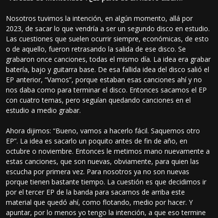
Nosotros tuvimos la intención, en algún momento, allá por
2023, de sacar lo que vendría a ser un segundo disco en estudio.
Las cuestiones que suelen ocurrir siempre, económicas, de esto
o de aquello, fueron retrasando la salida de ese disco. Se
grabaron once canciones, todas el mismo día. La idea era grabar
batería, bajo y guitarra base. De esa fallida idea del disco salió el
EP anterior, “Vamos”, porque estaban esas canciones ahí y no
nos daba como para terminar el disco. Entonces sacamos el EP
con cuatro temas, pero seguían quedando canciones en el
estudio a medio grabar.
Ahora dijimos: “Bueno, vamos a hacerlo fácil. Saquemos otro
EP”. La idea es sacarlo un poquito antes de fin de año, en
octubre o noviembre. Entonces le metimos mano nuevamente a
estas canciones, que son nuevas, obviamente, para quien las
escucha por primera vez. Para nosotros ya no son nuevas
porque tienen bastante tiempo. La cuestión es que decidimos ir
por el tercer EP de la banda para sacarnos de arriba este
material que quedó ahí, como flotando, medio por hacer. Y
apuntar, por lo menos yo tengo la intención, a que eso termine