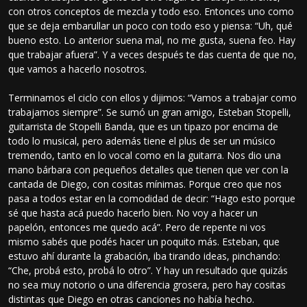
con otros conceptos de mezcla y todo eso. Entonces uno como
que se deja embarullar un poco con todo eso y piensa: “Uh, qué
bueno esto. Lo anterior suena mal, no me gusta, suena feo. Hay
que trabajar afuera”. Y a veces después te das cuenta de que no,
que vamos a hacerlo nosotros.
Terminamos el ciclo con ellos y dijimos: “Vamos a trabajar como
trabajamos siempre”. Se sumó un gran amigo, Esteban Stopelli,
guitarrista de Stopelli Banda, que es un tipazo por encima de
todo lo musical, pero además tiene el plus de ser un músico
tremendo, tanto en lo vocal como en la guitarra. Nos dio una
mano bárbara con pequeños detalles que tienen que ver con la
cantada de Diego, con cositas mínimas. Porque creo que nos
pasa a todos estar en la comodidad de decir: “Hago esto porque
sé que hasta acá puedo hacerlo bien. No voy a hacer un
papelón, entonces me quedo acá”. Pero de repente ni vos
mismo sabés que podés hacer un poquito más. Esteban, que
estuvo ahí durante la grabación, iba tirando ideas, pinchando:
“Che, probá esto, probá lo otro”. Y hay un resultado que quizás
no sea muy notorio o una diferencia grosera, pero hay cositas
distintas que Diego en otras canciones no había hecho.