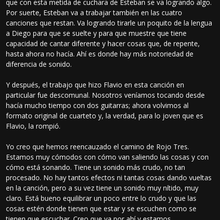
que con esta metida de cuchara de Esteban se va logrando algo.
Por suerte, Esteban va a trabajar también en las cuatro
canciones que restan. Va logrando tirarle un poquito de la lengua
a Diego para que se suelte y para que muestre que tiene
capacidad de cantar diferente y hacer cosas que, de repente,
hasta ahora no hacía. Ahí es donde hay más notoriedad de
diferencia de sonido.
Y después, el trabajo que hizo Flavio en esta canción en
particular fue descomunal. Nosotros veníamos tocando desde
hacía mucho tiempo con dos guitarras; ahora volvimos al
formato original de cuarteto y, la verdad, para lo joven que es
Flavio, la rompió.
Yo creo que hemos reencauzado el camino de Rojo Tres.
Estamos muy cómodos con cómo van saliendo las cosas y con
cómo está sonando. Tiene un sonido más crudo, no tan
procesado. No hay tantos efectos ni tantas cosas dando vueltas
en la canción, pero a su vez tiene un sonido muy nítido, muy
claro. Está bueno equilibrar un poco entre lo crudo y que las
cosas estén donde tienen que estar y se escuchen como se
tienen que escuchar. Creo que va por ahí y estamos