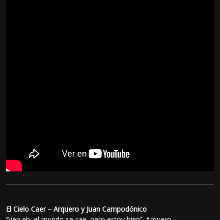
El Cielo Caer – Arquero y Juan Campodónico
“Ven eh, el mundo se cae, pero estoy bien”. Arquero,