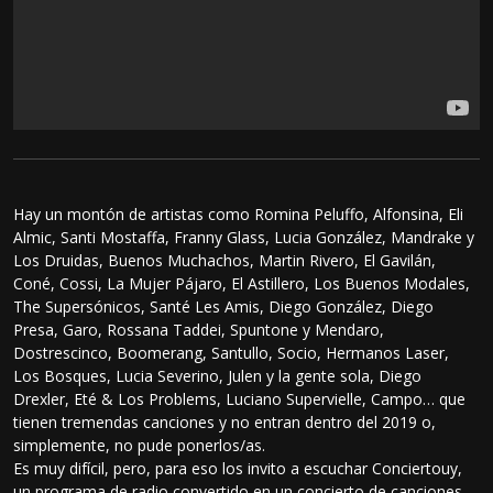
Hay un montón de artistas como Romina Peluffo, Alfonsina, Eli
Almic, Santi Mostaffa, Franny Glass, Lucia González, Mandrake y
Los Druidas, Buenos Muchachos, Martin Rivero, El Gavilán,
Coné, Cossi, La Mujer Pájaro, El Astillero, Los Buenos Modales,
The Supersónicos, Santé Les Amis, Diego González, Diego
Presa, Garo, Rossana Taddei, Spuntone y Mendaro,
Dostrescinco, Boomerang, Santullo, Socio, Hermanos Laser,
Los Bosques, Lucia Severino, Julen y la gente sola, Diego
Drexler, Eté & Los Problems, Luciano Supervielle, Campo… que
tienen tremendas canciones y no entran dentro del 2019 o,
simplemente, no pude ponerlos/as.
Es muy difícil, pero, para eso los invito a escuchar Conciertouy,
un programa de radio convertido en un concierto de canciones