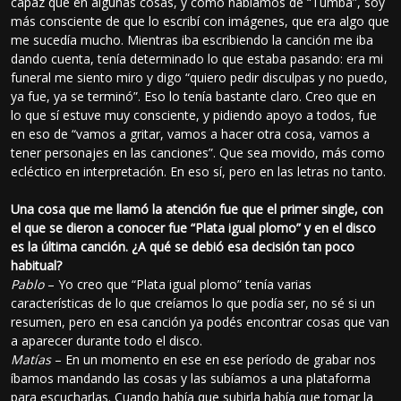
capaz que en algunas cosas, y como hablamos de “Tumba”, soy
más consciente de que lo escribí con imágenes, que era algo que
me sucedía mucho. Mientras iba escribiendo la canción me iba
dando cuenta, tenía determinado lo que estaba pasando: era mi
funeral me siento miro y digo “quiero pedir disculpas y no puedo,
ya fue, ya se terminó”. Eso lo tenía bastante claro. Creo que en
lo que sí estuve muy consciente, y pidiendo apoyo a todos, fue
en eso de “vamos a gritar, vamos a hacer otra cosa, vamos a
tener personajes en las canciones”. Que sea movido, más como
ecléctico en interpretación. En eso sí, pero en las letras no tanto.
Una cosa que me llamó la atención fue que el primer single, con
el que se dieron a conocer fue “Plata igual plomo” y en el disco
es la última canción. ¿A qué se debió esa decisión tan poco
habitual?
Pablo
– Yo creo que “Plata igual plomo” tenía varias
características de lo que creíamos lo que podía ser, no sé si un
resumen, pero en esa canción ya podés encontrar cosas que van
a aparecer durante todo el disco.
Matías
– En un momento en ese en ese período de grabar nos
íbamos mandando las cosas y las subíamos a una plataforma
para escucharlas. Cuando había que subirla había que tomar la