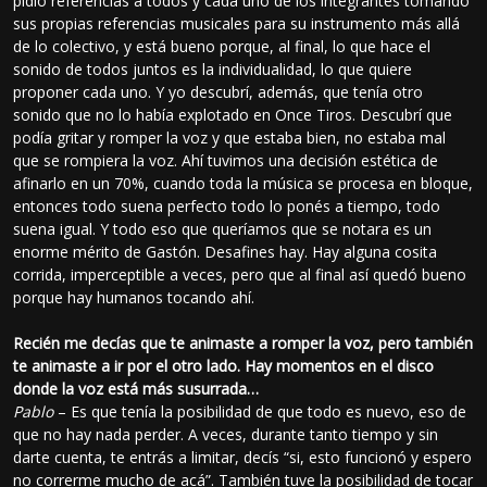
pidió referencias a todos y cada uno de los integrantes tomando
sus propias referencias musicales para su instrumento más allá
de lo colectivo, y está bueno porque, al final, lo que hace el
sonido de todos juntos es la individualidad, lo que quiere
proponer cada uno. Y yo descubrí, además, que tenía otro
sonido que no lo había explotado en Once Tiros. Descubrí que
podía gritar y romper la voz y que estaba bien, no estaba mal
que se rompiera la voz. Ahí tuvimos una decisión estética de
afinarlo en un 70%, cuando toda la música se procesa en bloque,
entonces todo suena perfecto todo lo ponés a tiempo, todo
suena igual. Y todo eso que queríamos que se notara es un
enorme mérito de Gastón. Desafines hay. Hay alguna cosita
corrida, imperceptible a veces, pero que al final así quedó bueno
porque hay humanos tocando ahí.
Recién me decías que te animaste a romper la voz, pero también
te animaste a ir por el otro lado. Hay momentos en el disco
donde la voz está más susurrada…
Pablo
– Es que tenía la posibilidad de que todo es nuevo, eso de
que no hay nada perder. A veces, durante tanto tiempo y sin
darte cuenta, te entrás a limitar, decís “si, esto funcionó y espero
no correrme mucho de acá”. También tuve la posibilidad de tocar