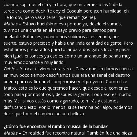
cuando supimos el día y la hora, que un viernes a las 5 de la
tarde era como decir “te doy el Cosquín pero ¡con humildad, eh!
Te lo doy, pero vas a tener que remar” (se ríe).
Matías
– Estuvo buenísimo eso porque ya, desde el vamos,
tuvimos una charla en el ensayo previo para darnos para
adelante. Entonces, cuando nos subimos al escenario, por
suerte, estuvo precioso y había una linda cantidad de gente. Pero
estábamos preparados para tocar para dos gatos locos y pasar
bien igual, entonces ya eso es como un arranque de banda muy,
muy emocionante y muy lindo.
Pablo
– Y tocar el viernes era raro… Capaz que sin darnos cuenta
en muy poco tiempo desciframos que era una señal del destino
buena para reafirmar el compromiso y el proyecto. Como dice
Matto, esto es lo que queremos hacer, que desde el comienzo
todo pasa por nosotros y después la gente. Todo eso es mucho
más fácil si vos estás como agarrado, te mirás y estamos
disfrutando esto. Por lo menos, si se termina por algo, podemos
decir que todo el camino fue una belleza.
¿Cómo fue encontrar el rumbo musical de la banda?
Matías
– En realidad fue recontra natural. También fue una pieza