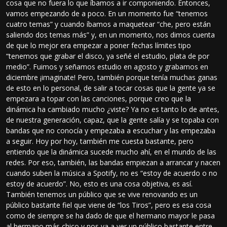
cosa que no fuera lo que íbamos a ir componiendo. Entonces,
vamos empezando de a poco. En un momento fue “tenemos
cuatro temas” y cuando íbamos a maquetear “che, pero están
saliendo dos temas más” y, en un momento, nos dimos cuenta
de que lo mejor era empezar a poner fechas límites tipo
“tenemos que grabar el disco, ya señé el estudio, plata de por
medio”. Fuimos y señamos estudio en agosto y grabamos en
diciembre ¡imaginate! Pero, también porque tenía muchas ganas
de esto en lo personal, de salir a tocar cosas que la gente ya se
empezara a topar con las canciones, porque creo que la
dinámica ha cambiado mucho ¿viste? Ya no es tanto lo de antes,
de nuestra generación, capaz, que la gente salía y se topaba con
bandas que no conocía y empezaba a escuchar y las empezaba
a seguir. Hoy por hoy, también me cuesta bastante, pero
entiendo que la dinámica sucede mucho ahí, en el mundo de las
redes. Por eso, también, las bandas empiezan a arrancar y nacen
cuando suben la música a Spotify, no es “estoy de acuerdo o no
estoy de acuerdo”. No, esto es una cosa objetiva, es así.
También tenemos un público que se vive renovando es un
público bastante fiel que viene de “los Tiros”, pero es esa cosa
como de siempre se ha dado de que el hermano mayor le pasa
al hermano más chico y nos va a ver un público bastante entre