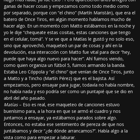
ganas de hacer cosas y empezamos como todo medio como
por separado, porque con “el chino” (Martín Maristán), que era el
batero de Once Tiros, en algún momento hablamos mucho de
hacer algo. En un momento con Matto estábamos en la noche y
yo le dije “chequeate estas cositas, estas canciones que tengo
en el celular, tomá”. Y se ve que a Matías le gustó y no solo eso,
sino que aprovechó, maqueteó un par de cosas y ahí en la
devolución, esa interacción con Matto fue vital para decir “hey,
puede que haya algo nuevo para hacer”. Ahí fuimos viendo,
como quien organiza un fútbol 5, fuimos armando la banda.
Estaba Leo Cóppola y “el chino” que venían de Once Tiros, junto
a Matto y a Tincho (Martín Pérez) que es el bajista. Así
empezamos, pero ensayar para jugar, todavía no había nombre,
no había nada y eso podría ser como un puntapié que se dio en
abril del año pasado.
Matías
– Eso es real, ese maqueteo de canciones estuvo
buenísimo para, a la hora en que se armó el cuadro y nos
juntamos a ensayar, ya estábamos parados sobre algo.
Entonces, no estaba ese sentimiento de pereza de que nos
juntábamos y decir “¿de dónde arrancamos?”. Había algo a la
vista como para empezar a laburar.