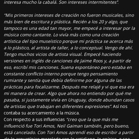
interesa mucho la cabalá. Son intereses intermitentes’’
.
“Mis primeros intereses de creación no fueron musicales, sino
más bien de escritura y plástica. Recién a los 20 y algo, que
tampoco es una edad tan mayor, me empecé a interesar por la
música como cantante. Lo vivía más como una creación
artística del tipo museístico porque mi práctica se acerca más
a lo plástico, al artista de taller, a lo conceptual. Vengo de ahí.
Tengo muchos vicios de artista visual. Empecé haciendo
versiones en inglés de canciones de Jaime Roos y, a partir de
eso, escribí mis canciones. Suena espontáneo pero estaba en
constante conflicto interno porque tengo pensamiento
rumiante y sentía que debía definirme por alguna de las
prácticas para focalizarme. Después me relajé y vi que esa era
mi manera de crear. Algo que ahora no entiendo por qué me
pasaba, si justamente vivía en Uruguay, donde abundan casos
de artistas que trabajan en diferentes expresiones’’
. Así nos
contaba su acercamiento a la música.
Con respecto a sus influencias
“creo que la que más me
influenció fue Tori Amos, Neil Gaiman también, pero bueno,
está cancelado. Con Tori Amos aprendí eso de escribir a partir
de lo arquetípico mezclado con lo cotidiano, lo onírico, o sea,