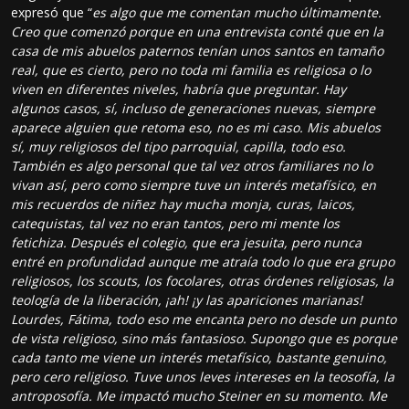
expresó que “
es algo que me comentan mucho últimamente.
Creo que comenzó porque en una entrevista conté que en la
casa de mis abuelos paternos tenían unos santos en tamaño
real, que es cierto, pero no toda mi familia es religiosa o lo
viven en diferentes niveles, habría que preguntar. Hay
algunos casos, sí, incluso de generaciones nuevas, siempre
aparece alguien que retoma eso, no es mi caso. Mis abuelos
sí, muy religiosos del tipo parroquial, capilla, todo eso.
También es algo personal que tal vez otros familiares no lo
vivan así, pero como siempre tuve un interés metafísico, en
mis recuerdos de niñez hay mucha monja, curas, laicos,
catequistas, tal vez no eran tantos, pero mi mente los
fetichiza. Después el colegio, que era jesuita, pero nunca
entré en profundidad aunque me atraía todo lo que era grupo
religiosos, los scouts, los focolares, otras órdenes religiosas, la
teología de la liberación, ¡ah! ¡y las apariciones marianas!
Lourdes, Fátima, todo eso me encanta pero no desde un punto
de vista religioso, sino más fantasioso. Supongo que es porque
cada tanto me viene un interés metafísico, bastante genuino,
pero cero religioso. Tuve unos leves intereses en la teosofía, la
antroposofía. Me impactó mucho Steiner en su momento. Me