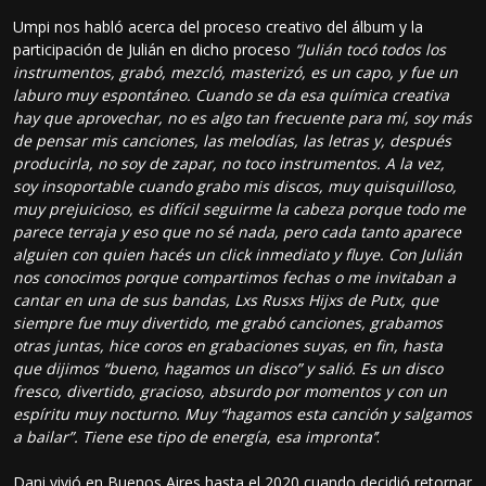
Umpi nos habló acerca del proceso creativo del álbum y la
participación de Julián en dicho proceso
“Julián tocó todos los
instrumentos, grabó, mezcló, masterizó, es un capo, y fue un
laburo muy espontáneo. Cuando se da esa química creativa
hay que aprovechar, no es algo tan frecuente para mí, soy más
de pensar mis canciones, las melodías, las letras y, después
producirla, no soy de zapar, no toco instrumentos. A la vez,
soy insoportable cuando grabo mis discos, muy quisquilloso,
muy prejuicioso, es difícil seguirme la cabeza porque todo me
parece terraja y eso que no sé nada, pero cada tanto aparece
alguien con quien hacés un click inmediato y fluye. Con Julián
nos conocimos porque compartimos fechas o me invitaban a
cantar en una de sus bandas, Lxs Rusxs Hijxs de Putx, que
siempre fue muy divertido, me grabó canciones, grabamos
otras juntas, hice coros en grabaciones suyas, en fin, hasta
que dijimos “bueno, hagamos un disco” y salió. Es un disco
fresco, divertido, gracioso, absurdo por momentos y con un
espíritu muy nocturno. Muy “hagamos esta canción y salgamos
a bailar”. Tiene ese tipo de energía, esa impronta’’
.
Dani vivió en Buenos Aires hasta el 2020 cuando decidió retornar