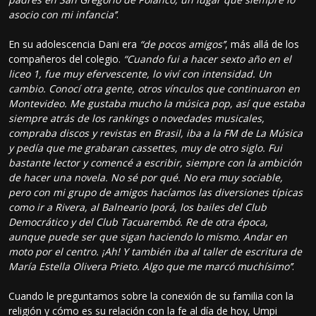
asocio con mi infancia’’
.
En su adolescencia Dani era
“de pocos amigos’’
, más allá de los
compañeros del colegio.
“Cuando fui a hacer sexto año en el
liceo 1, fue muy efervescente, lo viví con intensidad. Un
cambio. Conocí otra gente, otros vínculos que continuaron en
Montevideo. Me gustaba mucho la música pop, así que estaba
siempre atrás de los rankings o novedades musicales,
compraba discos y revistas en Brasil, iba a la FM de La Música
y pedía que me grabaran cassettes, muy de otro siglo. Fui
bastante lector y comencé a escribir, siempre con la ambición
de hacer una novela. No sé por qué. No era muy sociable,
pero con mi grupo de amigos hacíamos las diversiones típicas
como ir a Rivera, al Balneario Iporá, los bailes del Club
Democrático y del Club Tacuarembó. Re de otra época,
aunque puede ser que sigan haciendo lo mismo. Andar en
moto por el centro. ¡Ah! Y también iba al taller de escritura de
María Estella Olivera Prieto. Algo que me marcó muchísimo’’
.
Cuando le preguntamos sobre la conexión de su familia con la
religión y cómo es su relación con la fe al día de hoy, Umpi