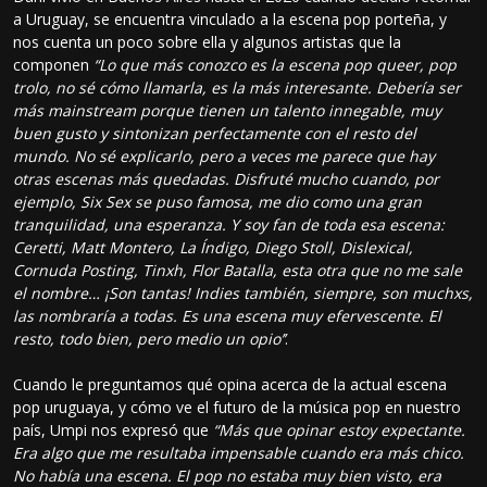
a Uruguay, se encuentra vinculado a la escena pop porteña, y
nos cuenta un poco sobre ella y algunos artistas que la
componen
“Lo que más conozco es la escena pop queer, pop
trolo, no sé cómo llamarla, es la más interesante. Debería ser
más mainstream porque tienen un talento innegable, muy
buen gusto y sintonizan perfectamente con el resto del
mundo. No sé explicarlo, pero a veces me parece que hay
otras escenas más quedadas. Disfruté mucho cuando, por
ejemplo, Six Sex se puso famosa, me dio como una gran
tranquilidad, una esperanza. Y soy fan de toda esa escena:
Ceretti, Matt Montero, La Índigo, Diego Stoll, Dislexical,
Cornuda Posting, Tinxh, Flor Batalla, esta otra que no me sale
el nombre… ¡Son tantas! Indies también, siempre, son muchxs,
las nombraría a todas. Es una escena muy efervescente. El
resto, todo bien, pero medio un opio’’
.
Cuando le preguntamos qué opina acerca de la actual escena
pop uruguaya, y cómo ve el futuro de la música pop en nuestro
país, Umpi nos expresó que
“Más que opinar estoy expectante.
Era algo que me resultaba impensable cuando era más chico.
No había una escena. El pop no estaba muy bien visto, era