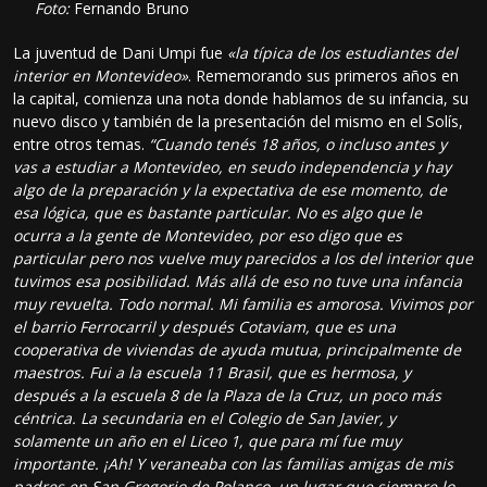
Foto:
Fernando Bruno
La juventud de Dani Umpi fue
«la típica de los estudiantes del
interior en Montevideo»
. Rememorando sus primeros años en
la capital, comienza una nota donde hablamos de su infancia, su
nuevo disco y también de la presentación del mismo en el Solís,
entre otros temas.
“Cuando tenés 18 años, o incluso antes y
vas a estudiar a Montevideo, en seudo independencia y hay
algo de la preparación y la expectativa de ese momento, de
esa lógica, que es bastante particular. No es algo que le
ocurra a la gente de Montevideo, por eso digo que es
particular pero nos vuelve muy parecidos a los del interior que
tuvimos esa posibilidad. Más allá de eso no tuve una infancia
muy revuelta. Todo normal. Mi familia es amorosa. Vivimos por
el barrio Ferrocarril y después Cotaviam, que es una
cooperativa de viviendas de ayuda mutua, principalmente de
maestros. Fui a la escuela 11 Brasil, que es hermosa, y
después a la escuela 8 de la Plaza de la Cruz, un poco más
céntrica. La secundaria en el Colegio de San Javier, y
solamente un año en el Liceo 1, que para mí fue muy
importante. ¡Ah! Y veraneaba con las familias amigas de mis
padres en San Gregorio de Polanco, un lugar que siempre lo