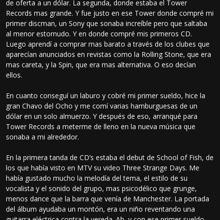
de oferta a un dólar. La segunda, donde estaba el Tower
Records mas grande. Y fue justo en ese Tower donde compré mi
primer discman, un Sony que sonaba increíble pero que saltaba
al menor estornudo. Y en donde compré mis primeros CD.
Luego aprendí a comprar mas barato a través de los clubes que
aparecían anunciados en revistas como la Rolling Stone, que era
mas careta, y la Spin, que era mas alternativa. O eso decían
ellos.
En cuanto conseguí un laburo y cobré mi primer sueldo, hice la
gran Chavo del Ocho y me comí varias hamburguesas de un
dólar en un solo almuerzo. Y después de eso, arranqué para
Tower Records a meterme de lleno en la nueva música que
sonaba a mi alrededor.
En la primera tanda de CD’s estaba el debut de School of Fish, de
los que había visto en MTV su video Three Strange Days. Me
había gustado mucho la melodía del tema, el estilo de su
vocalista y el sonido del grupo, mas psicodélico que grunge,
menos dance que la barra que venía de Manchester. La portada
del álbum ayudaba un montón, era un niño reventando una
guitarra eléctrica contra la vereda. Ah, y con ese primer sueldo