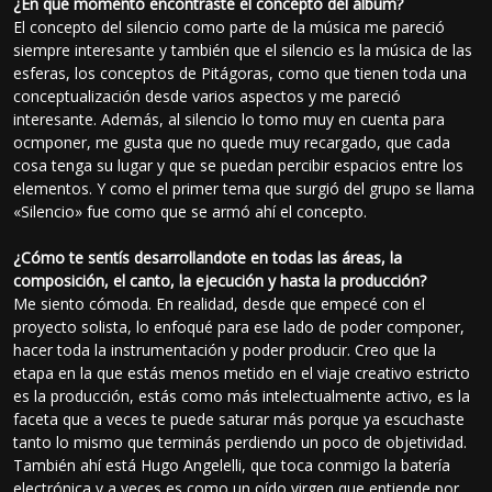
¿En qué momento encontraste el concepto del álbum?
El concepto del silencio como parte de la música me pareció
siempre interesante y también que el silencio es la música de las
esferas, los conceptos de Pitágoras, como que tienen toda una
conceptualización desde varios aspectos y me pareció
interesante. Además, al silencio lo tomo muy en cuenta para
ocmponer, me gusta que no quede muy recargado, que cada
cosa tenga su lugar y que se puedan percibir espacios entre los
elementos. Y como el primer tema que surgió del grupo se llama
«Silencio» fue como que se armó ahí el concepto.
¿Cómo te sentís desarrollandote en todas las áreas, la
composición, el canto, la ejecución y hasta la producción?
Me siento cómoda. En realidad, desde que empecé con el
proyecto solista, lo enfoqué para ese lado de poder componer,
hacer toda la instrumentación y poder producir. Creo que la
etapa en la que estás menos metido en el viaje creativo estricto
es la producción, estás como más intelectualmente activo, es la
faceta que a veces te puede saturar más porque ya escuchaste
tanto lo mismo que terminás perdiendo un poco de objetividad.
También ahí está Hugo Angelelli, que toca conmigo la batería
electrónica y a veces es como un oído virgen que entiende por