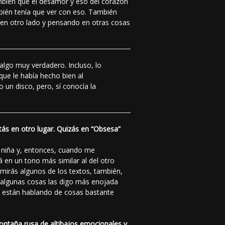
ambién que el desamor y eso del corazón
bién tenía que ver con eso. También
 en otro lado y pensando en otras cosas
algo muy verdadero. Incluso, lo
que le había hecho bien al
 un disco, pero, sí conocía la
tás en otro lugar. Quizás en “Obsesa”
a niña y, entonces, cuando me
en un tono más similar al del otro
 mirás algunos de los textos, también,
y algunas cosas las digo más enojada
ue están hablando de cosas bastante
ontaña rusa de altibajos emocionales y