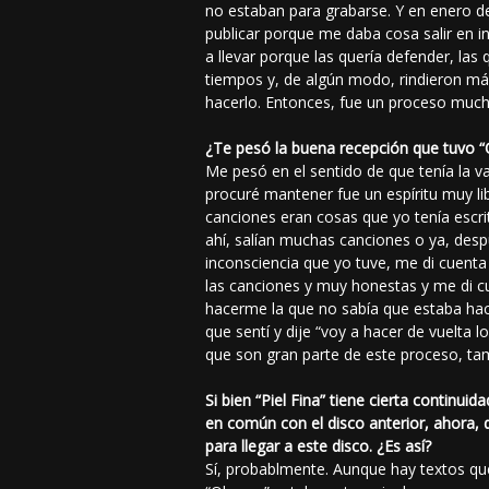
no estaban para grabarse. Y en enero de
publicar porque me daba cosa salir en in
a llevar porque las quería defender, la
tiempos y, de algún modo, rindieron má
hacerlo. Entonces, fue un proceso mu
¿Te pesó la buena recepción que tuvo “O
Me pesó en el sentido de que tenía la v
procuré mantener fue un espíritu muy li
canciones eran cosas que yo tenía escri
ahí, salían muchas canciones o ya, desp
inconsciencia que yo tuve, me di cuenta
las canciones y muy honestas y me di cu
hacerme la que no sabía que estaba haci
que sentí y dije “voy a hacer de vuelta
que son gran parte de este proceso, tam
Si bien “Piel Fina” tiene cierta continu
en común con el disco anterior, ahora, 
para llegar a este disco. ¿Es así?
Sí, probablmente. Aunque hay textos qu