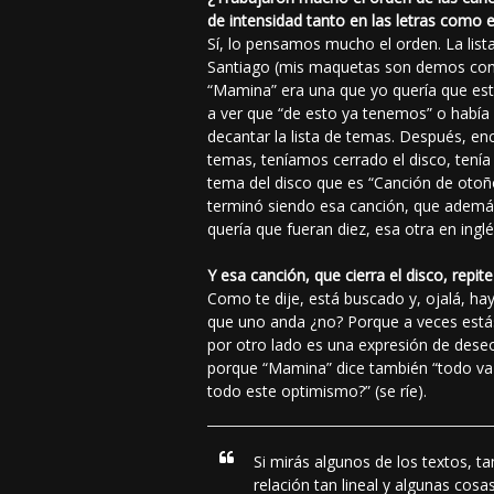
de intensidad tanto en las letras como e
Sí, lo pensamos mucho el orden. La lis
Santiago (mis maquetas son demos con v
“Mamina” era una que yo quería que est
a ver que “de esto ya tenemos” o había 
decantar la lista de temas. Después, e
temas, teníamos cerrado el disco, tenía 
tema del disco que es “Canción de otoñ
terminó siendo esa canción, que además
quería que fueran diez, esa otra en inglé
Y esa canción, que cierra el disco, repit
Como te dije, está buscado y, ojalá, h
que uno anda ¿no? Porque a veces estás 
por otro lado es una expresión de deseo
porque “Mamina” dice también “todo va 
todo este optimismo?” (se ríe).
Si mirás algunos de los textos, 
relación tan lineal y algunas cos