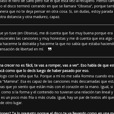
só el filtro de Santi pero fue él que esta vez la recuperó. Pienso t
so el disco terminó cerrando en que se llamara “Obsesa”, porque tam
nera que no te deja pensar en otra cosa. Si, sin dudas, estoy parada
otra distancia y otra madurez, capaz.
 que yo tuve (en Obsesa), me di cuenta que fue muy buena porque era 
viscerales las canciones y muy honestas y me di cuenta que era algo 
a hacerme la distraída y hacerme la que no sabía que estaba haciendo
ensación de libertad en mí.
 crecer no es fácil, te vas a romper, vas a ver”. Eso habla de que es
acá como que lo decís luego de haber pasado por eso.
logo con la niña que fui. Porque a mí no me salía Romina cuando er
“Mamina”. Esa es capaz de las canciones más descarnadas que está 
timas que yo siento que están más con el corazón en la mano. Igual, si
como si la forma y el contenido no tuvieran una relación tan lineal 
ma es un poco más fría o más cruda. Igual, hay un par de textos ahí q
sde otro lugar.
iones? Te lo pregunto porque el disco te va llevando como en una m