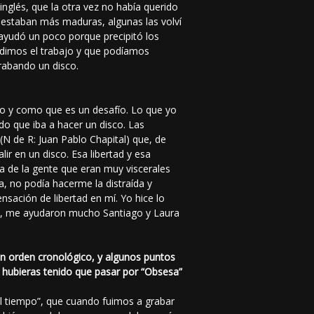
nglés, que la otra vez no había querido
Ya estaban más maduras, algunas las volví
 ayudó un poco porque precipitó los
rdimos el trabajo y que podíamos
abando un disco.
ido y como que es un desafío. Lo que yo
do que iba a hacer un disco. Las
N de R: Juan Pablo Chapital) que, de
r en un disco. Esa libertad y esa
a de la gente que eran muy viscerales
a, no podía hacerme la distraída y
nsación de libertad en mí. Yo hice lo
pués, me ayudaron mucho Santiago y Laura
s en orden cronológico, y algunos puntos
e hubieras tenido que pasar por “Obsesa”
l tiempo”, que cuando fuimos a grabar