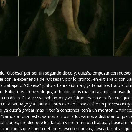
 al de “Obsesa” por ser un segundo disco y, quizás, empezar con nuevo
 con la experiencia de “Obsesa”, por lo pronto, en el trabajo con Sa
bía trabajado “Obsesa” junto a Laura Gutman; ya teníamos todo el ot
, no. Habíamos empezado jugando con unas maquetas mías pensando 
 un disco. Esta vez ya sabíamos y ya fuimos hacia eso. De cualquier
019 a Santiago y a Laura. El proceso de Obsesa fue un proceso muy la
ya quería grabar más. Y tenía canciones, tenía un montón. Entonce
) “vamos a tocar este, vamos a mostrarlo, vamos a disfrutar lo que 
canciones, me dijo que les faltaba y me mandó a trabajar, básicament
s canciones que quería defender, escribir nuevas, descartar otras que