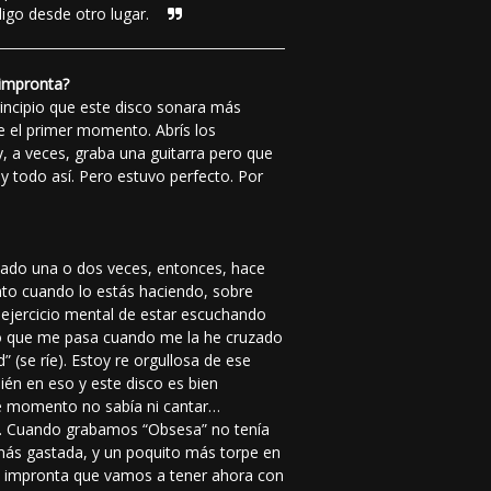
digo desde otro lugar.
 impronta?
incipio que este disco sonara más
de el primer momento. Abrís los
y, a veces, graba una guitarra pero que
 todo así. Pero estuvo perfecto. Por
chado una o dos veces, entonces, hace
to cuando lo estás haciendo, sobre
 ejercicio mental de estar escuchando
Lo que me pasa cuando me la he cruzado
 (se ríe). Estoy re orgullosa de ese
ién en eso y este disco es bien
ese momento no sabía ni cantar…
n. Cuando grabamos “Obsesa” no tenía
más gastada, y un poquito más torpe en
ta impronta que vamos a tener ahora con