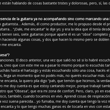
e están hablando de cosas bastante tristes y dolorosas, pero, sí, las 
presencia de la guitarra ya no acompañando sino como marcando una
guitarrista… Además, él como productor, me lo propuso desde el pr
arra… “¡Dale, me encanta!” le dije yo; y era la idea que él tenía des
 tienen seis, siete guitarras porque aparte él es un “obse” completo 
 haciendo algunas cosas, y dos que hacen lo mismo pero se doblen y
 y me encanta.
sesa”?
nciones. El disco anterior, una vez que salió no sé si lo habré escu
a, creo que con este me va a pasar lo mismo porque lo escuchás tan
cucháis hasta el hartazgo y estás escuchando sólo una cosa, hacés el
spués, llega un momento que no podés más, no querés escuchar más. 
me encanta, la quiero pila digo “pah, que temón que hicimos, la verdad”
e yo me doy cuenta es que estoy cantando mejor, porque trabajé tamb
egistro que “Obsesa”, que era mi zona de confort. Pero, claro, yo en 
isco, también, cuando tocamos en vivo. Aprendí cosas de respiració
 la voz suena parecida… yo fumaba, me doy cuenta que tengo la voz 
 encanta y lo que tengo muchas ganas es de tocarla en vivo con es