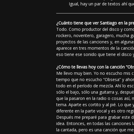
Igual, hay un par de textos ahí qu
¿Cuánto tiene que ver Santiago en la 
Todo. Como productor del disco y como 
rockero, noventero, garagero, mucha guit
proyectos de las canciones y, en algunas
aparece en tres momentos de la canción
eso tiene ese sonido que tiene el disco
¿Cómo te llevas hoy con la canción “Ob
Me llevo muy bien. Yo no escucho mis ca
tiempo que no escucho “Obsesa” y ahor
todo en el período de mezcla. Ahí lo es
sólo el bajo, sólo una guitarra y, de
que la pasaron en la radio o cosas así, 
tema. Aparte es cortito y al pié. Lo qu
diferente en la parte vocal y es otro r
Después me preparé para grabar este d
idea. Entonces, en todas las canciones
la cantada, pero es una canción que me