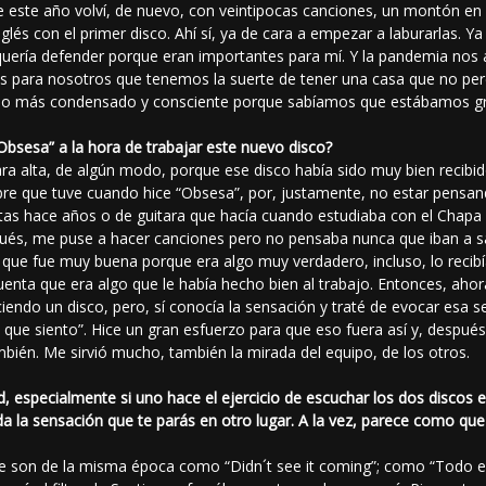
 este año volví, de nuevo, con veintipocas canciones, un montón en i
glés con el primer disco. Ahí sí, ya de cara a empezar a laburarlas. 
s quería defender porque eran importantes para mí. Y la pandemia nos
s para nosotros que tenemos la suerte de tener una casa que no pe
cho más condensado y consciente porque sabíamos que estábamos gr
bsesa” a la hora de trabajar este nuevo disco?
ara alta, de algún modo, porque ese disco había sido muy bien recib
bre que tuve cuando hice “Obsesa”, por, justamente, no estar pensan
tas hace años o de guitara que hacía cuando estudiaba con el Chapa (
ués, me puse a hacer canciones pero no pensaba nunca que iban a sali
 que fue muy buena porque era algo muy verdadero, incluso, lo recibí
enta que era algo que le había hecho bien al trabajo. Entonces, ahor
endo un disco, pero, sí conocía la sensación y traté de evocar esa se
 lo que siento”. Hice un gran esfuerzo para que eso fuera así y, des
bién. Me sirvió mucho, también la mirada del equipo, de los otros.
idad, especialmente si uno hace el ejercicio de escuchar los dos disco
da la sensación que te parás en otro lugar. A la vez, parece como qu
e son de la misma época como “Didn´t see it coming”; como “Todo e