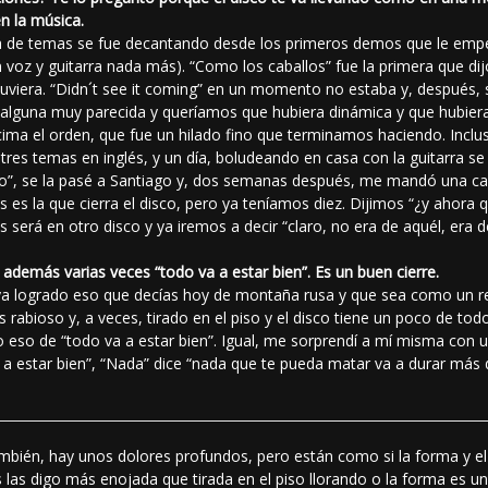
n la música.
ta de temas se fue decantando desde los primeros demos que le empe
oz y guitarra nada más). “Como los caballos” fue la primera que dij
uviera. “Didn´t see it coming” en un momento no estaba y, después, s
alguna muy parecida y queríamos que hubiera dinámica y que hubiera 
ncima el orden, que fue un hilado fino que terminamos haciendo. In
tres temas en inglés, y un día, boludeando en casa con la guitarra se
o”, se la pasé a Santiago y, dos semanas después, me mandó una ca
 es la que cierra el disco, pero ya teníamos diez. Dijimos “¿y aho
s será en otro disco y ya iremos a decir “claro, no era de aquél, era de
e además varias veces “todo va a estar bien”. Es un buen cierre.
aya logrado eso que decías hoy de montaña rusa y que sea como un re
rabioso y, a veces, tirado en el piso y el disco tiene un poco de tod
 eso de “todo va a estar bien”. Igual, me sorprendí a mí misma con u
a estar bien”, “Nada” dice “nada que te pueda matar va a durar más 
también, hay unos dolores profundos, pero están como si la forma y e
as las digo más enojada que tirada en el piso llorando o la forma es 