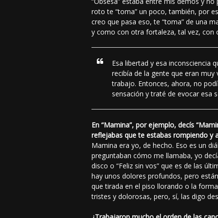
“Obsesa” estaba entre mis demos y no pa
roto te “toma” un poco, también, por e
creo que pasa eso, te “toma” de una ma
y como con otra fortaleza, tal vez, con 
Esa libertad y esa inconsciencia
recibía de la gente que eran muy 
trabajo. Entonces, ahora, no podí
sensación y traté de evocar esa s
En “Mamina”, por ejemplo, decís “Mamina
reflejabas que te estabas rompiendo y 
Mamina era yo, de hecho. Eso es un diá
preguntaban cómo me llamaba, yo decía 
disco o “Feliz sin vos” que es de las úl
hay unos dolores profundos, pero están 
que tirada en el piso llorando o la for
tristes y dolorosas, pero, sí, las digo de
¿Trabajaron mucho el orden de las canc