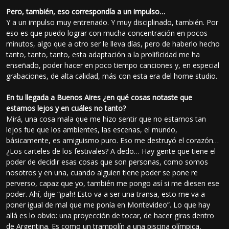
Pero, también, eso correspondía a un impulso…
Y a un impulso muy entrenado. Y muy disciplinado, también. Por
eso es que puedo lograr con mucha concentración en pocos
minutos, algo que a otro ser le lleva días, pero de haberlo hecho
tanto, tanto, tanto, esta adaptación a la prolificidad me ha
enseñado, poder hacer en poco tiempo canciones y, en especial
grabaciones, de alta calidad, más con esta era del home studio.
En tu llegada a Buenos Aires ¿en qué cosas notaste que
estamos lejos y en cuáles no tanto?
Mirá, una cosa mala que me hizo sentir que no estamos tan
lejos fue que los ambientes, las escenas, el mundo,
básicamente, es amiguismo puro. Eso me destruyó el corazón…
¿Los carteles de los festivales? A dedo… Hay gente que tiene el
poder de decidir esas cosas que son personas, como somos
nosotros y en una, cuando alguien tiene poder se pone re
perverso, capaz que yo, también me pongo así si me diesen ese
poder. Ahí, dije “¡pah! Esto va a ser una transa, esto me va a
poner igual de mal que me ponía en Montevideo”. Lo que hay
allá es lo obvio: una proyección de tocar, de hacer giras dentro
de Argentina. Es como un trampolín a una piscina olímpica,