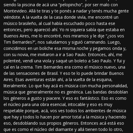
siendo la piscina de acá una “pelopincho”, por ser malo con
Montevideo. Allá te tiras y te ponés a nadar y tenés mucha gente
viéndote. A la vuelta de la casa donde vivía, me encontré un
músico brasileño, al cual había escuchado poco hasta ese
entonces, pero apareció ahí. Yo ni siquiera sabía que estaba en
Buenos Aires, me lo encontré, nos miramos y le dije “¿sos vos
Tim Bernardes?”, nos saludamos y siguió caminando. Luego,
coincidimos en un boliche esa misma noche y pegamos onda y,
con su novia, me invitaron a ir a Sao Paulo. Entonces, ahí, me
polenteé, vendí una viola y saqué un boleto a Sao Paulo. Y fui y
caí en la crema. Tim Bernardes era como el músico nuevo, una
de las sensaciones de Brasil. Y eso te lo puede brindar Buenos
Aires. Esas aventuras están ahí, a la vuelta de la esquina,
literalmente. Lo que hay acá es música con mucha personalidad,
música que generalmente no es genérica. Las bandas desdoblan
los géneros a gusto y piacere. Y eso es fantástico. Eso es como
el núcleo para una obra esencial, intocable y eso es muy
respetable porque, acá, vos ves todos los ambientes de música
que hay y todos lo hacen por amor total a la música y haciendo
eso, desdoblando sus propios géneros. Entonces acá está eso
que es como el núcleo del diamante y allá tienen todo lo otro,