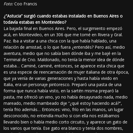
Foto:
Coo Francis
¿“Astucia” surgió cuando estabas instalado en Buenos Aires o
todavía estabas en Montevideo?
La bajada final en Buenos Aires. Pero, el surgimiento empezó
acá, en Montevideo, en un 306 que me tomé en Rivera y Gral.
Paz. Iba a visitar a una chica con la que había hablado, una
relación de amistad, o lo que fuera ¿entendés? Pero así, medio
aventura, medio que no sabía bien dónde iba y me bajé en la
Terminal de Cno. Maldonado, no tenía la menor idea de dónde
estaba… Caminé, caminé, entonces, se aparece esta chica que
es una especie de reencarnación de mujer italiana de otra época,
que ya venía de varias generaciones y hasta había vivido en
Italia, era un personaje pintoresco. Preparó una pasta de una
forma que nunca había visto, en la sartén misma preparó la
pasta, me ofreció un vino, yo no había desayunado nada, medio
mareado, medio mambeado dije “¿qué estoy haciendo acá?”,
tenía frio además… Entonces: vino, frío en las manos, un lugar
desconocido, no entendía mucho si con ella nos estábamos
llevando bien o había medio corto circuito, y aparece un gato de
los varios que tenía. Ese gato era blanco y tenía dos nombres,