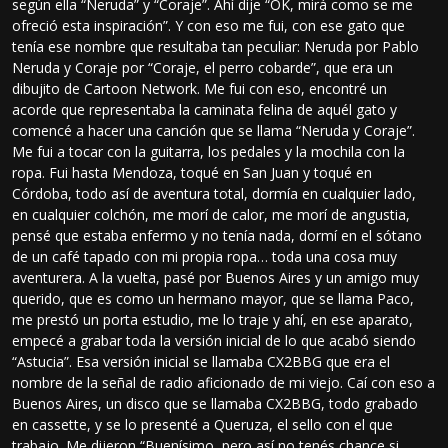
según ella “Neruda” y “Coraje”. Ahí dije “OK, mirá como se me
ofreció esta inspiración”. Y con eso me fui, con ese gato que
tenía ese nombre que resultaba tan peculiar: Neruda por Pablo
Neruda y Coraje por “Coraje, el perro cobarde”, que era un
dibujito de Cartoon Network. Me fui con eso, encontré un
acorde que representaba la caminata felina de aquél gato y
comencé a hacer una canción que se llama “Neruda y Coraje”.
Me fui a tocar con la guitarra, los pedales y la mochila con la
ropa. Fui hasta Mendoza, toqué en San Juan y toqué en
Córdoba, todo así de aventura total, dormía en cualquier lado,
en cualquier colchón, me morí de calor, me morí de angustia,
pensé que estaba enfermo y no tenía nada, dormí en el sótano
de un café tapado con mi propia ropa… toda una cosa muy
aventurera. A la vuelta, pasé por Buenos Aires y un amigo muy
querido, que es como un hermano mayor, que se llama Paco,
me prestó un porta estudio, me lo traje y ahí, en ese aparato,
empecé a grabar toda la versión inicial de lo que acabó siendo
“Astucia”. Esa versión inicial se llamaba CX2BBG que era el
nombre de la señal de radio aficionado de mi viejo. Caí con eso a
Buenos Aires, un disco que se llamaba CX2BBG, todo grabado
en cassette, y se lo presenté a Queruza, el sello con el que
trabajo. Me dijeron “Buenísimo, pero así no tenés chance si