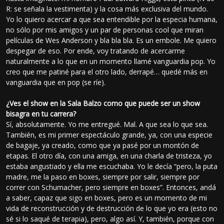
R: se señala la vestimenta) y la cosa más exclusiva del mundo.
Yo lo quiero acercar a que sea entendible por la especia humana,
no sólo por mis amigos y un par de personas cool que miran
películas de Wes Anderson y bla bla bla. Es un embole. Me quiero
despegar de eso. Por ende, voy tratando de acercarme
naturalmente a lo que en un momento llamé vanguardia pop. Yo
creo que me patiné para el otro lado, derrapé… quedé más en
vanguardia que en pop (se ríe).
¿Ves el show en la Sala Balzo como que puede ser un show
bisagra en tu carrera?
Sí, absolutamente. Yo me entregué. Mal. A que sea lo que sea.
También, es mi primer espectáculo grande, ya, con una especie
de bagaje, ya creado, como que ya pasé por un montón de
etapas. El otro día, con una amiga, en una charla de tristeza, yo
estaba angustiado y ella me escuchaba. Yo le decía “pero, la puta
madre, me la paso en boxes, siempre por salir, siempre por
correr con Schumacher, pero siempre en boxes”. Entonces, andá
a saber, capaz que sigo en boxes, pero es un momento de mi
vida de reconstrucción y de destrucción de lo que yo era (esto no
sé si lo saqué de terapia), pero, algo así. Y, también, porque con